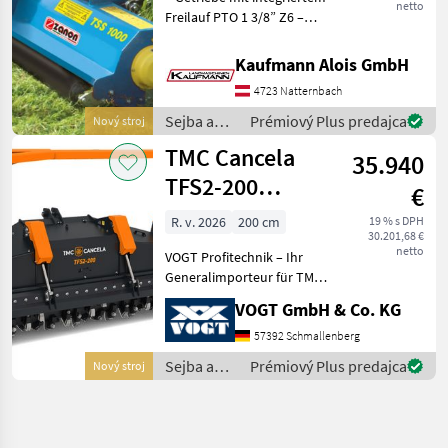
netto
Freilauf PTO 1 3/8” Z6 –
Rotor mit linear
Schnittsystem – Anbaubock
Kaufmann Alois GmbH
fest – Eckenverstärkung für
4723 Natternbach
Zerkleinerungsmaterial –
Stützkufen f
Sejba a
Prémiový Plus predajca
Nový stroj
starostlivosť
TMC Cancela
35.940
o plodinu
/ Zanon
TFS2-200
€
Forstmulcher
R. v. 2026
200 cm
19 % s DPH
30.201,68 €
/Mulchfräse
netto
VOGT Profitechnik – Ihr
Generalimporteur für TMC
CANCELA in Deutschland &
VOGT GmbH & Co. KG
Österreich = Große Auswahl
an TMC Forstmulchern,
57392 Schmallenberg
Forstfräsen &
Sejba a
Prémiový Plus predajca
Nový stroj
Steinbrechern für
starostlivosť
Schlepper
o plodinu
/ TMC
Cancela