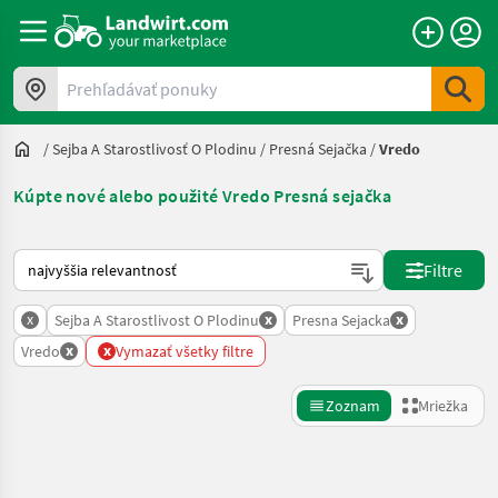
Prehľadávať ponuky
/
Sejba A Starostlivosť O Plodinu
/
Presná Sejačka
/
Vredo
Kúpte nové alebo použité Vredo Presná sejačka
Takto sa vykonáva triedenie na Landwirt.com
Filtre
x
x
x
Sejba A Starostlivost O Plodinu
Presna Sejacka
x
x
Vredo
Vymazať všetky filtre
Zoznam
Mriežka