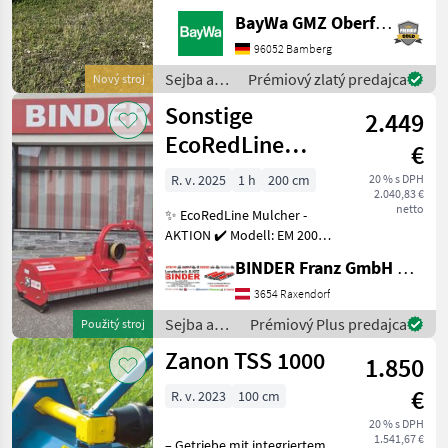
RÄDER FÜR DELTA1 SATZ
BayWa GMZ Oberfranken
RÄDER FÜR GEMELLA1
WALTERSCHEID-
96052 Bamberg
GELENKWELLE (1 3/8) Sejba
Sejba a
Prémiový zlatý predajca
Nový stroj
a starostlivosť o plodinu
starostlivosť
Sonstige
Mulčovač
2.449
o plodinu
/ Maschio
EcoRedLine
€
Mulcher EM 200
R. v. 2025
1 h
200 cm
20 % s DPH
2.040,83 €
netto
✨ EcoRedLine Mulcher -
AKTION ✔️ Modell: EM 200
für Heckanbau ✔️ in
BINDER Franz GmbH & CoKG
serienmäßiger Ausführung
✔️ Arbeitsbreite 200cm ✔️
3654 Raxendorf
Aussenbreite 215cm, ✔️
Sejba a
Prémiový Plus predajca
Použitý stroj
Universal-Dreipunk
starostlivosť
Zanon TSS 1000
1.850
o plodinu
/ Sonstige
€
R. v. 2023
100 cm
20 % s DPH
1.541,67 €
– Getriebe mit integriertem