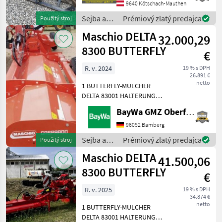
9640 Kötschach-Mauthen
Sejba a
Prémiový zlatý predajca
Použitý stroj
starostlivosť
Maschio DELTA
32.000,29
o plodinu
/ Stekro
8300 BUTTERFLY
€
R. v. 2024
19 % s DPH
26.891 €
netto
1 BUTTERFLY-MULCHER
DELTA 83001 HALTERUNG
RÄDER FÜR DELTA1 SATZ
BayWa GMZ Oberfranken
RÄDER FÜR GEMELLA1
WALTERSCHEID-
96052 Bamberg
GELENKWELLE 1 3/8Diese
Sejba a
Prémiový zlatý predajca
Použitý stroj
Maschine steht am
starostlivosť
Maschio DELTA
Standort Döbeln! Sejba a st
41.500,06
o plodinu
/ Maschio
8300 BUTTERFLY
€
R. v. 2025
19 % s DPH
34.874 €
netto
1 BUTTERFLY-MULCHER
DELTA 83001 HALTERUNG