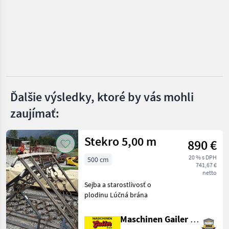
Horsch
Väderstad
John Deere
Amazone
Ďalšie výsledky, ktoré by vás mohli
zaujímať:
Pöttinger
Zobraziť
Stekro 5,00 m
všetkých
890 €
22
20 % s DPH
500 cm
741,67 €
MARKETPLACE
netto
Sejba a starostlivosť o
Ponuky
Drobné
Marketplace
plodinu Lúčná brána
predajcov
inzeráty
Maschinen Gailer GmbH