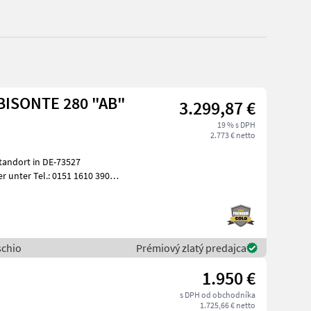
aschio MULCHGERÄT BISONTE 280 "AB"
3.299,87 €
19 % s DPH
2.773 € netto
tandort in DE-73527
r unter Tel.: 0151 1610 3908
schio
Prémiový zlatý predajca
1.950 €
s DPH od obchodníka
1.725,66 € netto