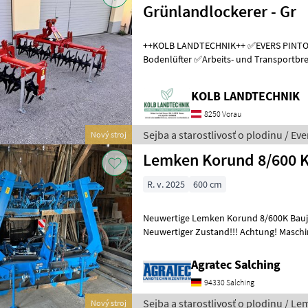
Grünlandlockerer - Gr
++KOLB LANDTECHNIK++ ✅EVERS PINTO 300 Grasnarbenlüfter /
Bodenlüfter ✅Arbeits- und Transportbreite 3.0m ✅Sternwalze leicht
schrägstellbar, dadurch 2 verschied
KOLB LANDTECHNIK
8250 Vorau
Sejba a starostlivosť o plodinu / Eve
Nový stroj
Lemken Korund 8/600 
R. v. 2025
600 cm
Neuwertige Lemken Korund 8/600K Bauja
Neuwertiger Zustand!!! Achtung! Maschine steht beim Kunden! Sejba
a starostlivosť o plodinu Kombinovan
Agratec Salching
94330 Salching
Sejba a starostlivosť o plodinu / L
Nový stroj