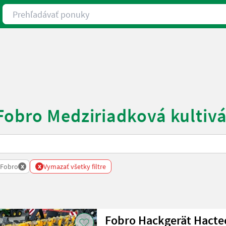
Prehľadávať ponuky
Fobro Medziriadková kultivá
x
x
Fobro
Vymazať všetky filtre
Fobro Hackgerät Hactec