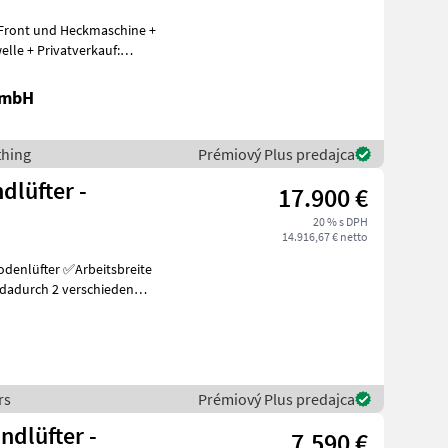
schine +
lle + Privatverkauf:
GmbH
thing
Prémiový Plus predajca
dlüfter -
17.900 €
20 % s DPH
14.916,67 € netto
Arbeitsbreite
rs
Prémiový Plus predajca
ndlüfter -
7.590 €