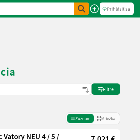
Prihlásiť sa
cia
Filtre
Zoznam
Mriežka
 Vatory NEU 4 / 5 /
7.021 €