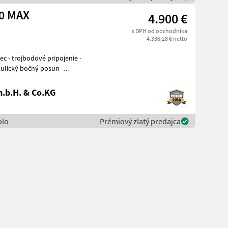
80 MAX
4.900 €
s DPH od obchodníka
4.336,28 € netto
aulický bočný posun -
.b.H. & Co.KG
olo
Prémiový zlatý predajca