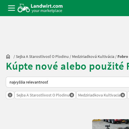
/
Sejba A Starostlivosť O Plodinu
/
Medziriadková Kultivácia
/
Fobro
Kúpte nové alebo použité 
Takto sa vykonáva triedenie na Landwirt.com
x
x
x
Sejba A Starostlivost O Plodinu
Medziriadkova Kultivacia