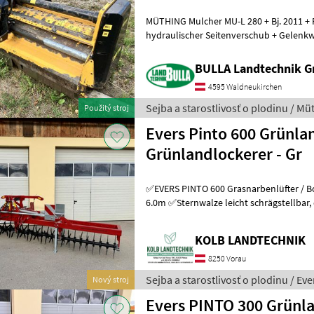
MÜTHING Mulcher MU-L 280 + Bj. 2011 + Front und Heckma
hydraulischer Seitenverschub + Gelenkwe
699/18663317 Typ kladiva: Prerezávac
BULLA Landtechnik 
4595 Waldneukirchen
Sejba a starostlivosť o plodinu / Mü
Použitý stroj
Evers Pinto 600 Grünlan
Grünlandlockerer - Gr
✅EVERS PINTO 600 Grasnarbenlüfter / Bodenlüfter ✅
6.0m ✅Sternwalze leicht schrägstellbar, dadurch 2 verschieden
Intensive Bearbeitungsstufen ✅Zinke
KOLB LANDTECHNIK
8250 Vorau
Sejba a starostlivosť o plodinu / Eve
Nový stroj
Evers PINTO 300 Grünla