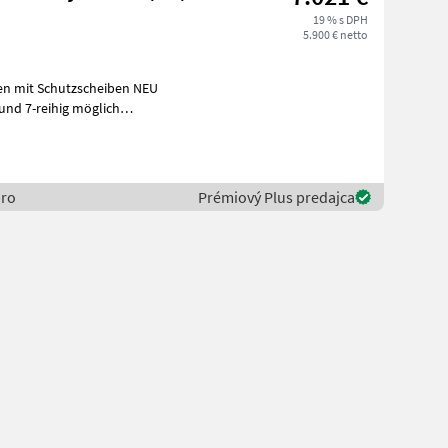
19 % s DPH
5.900 € netto
bro
Prémiový Plus predajca