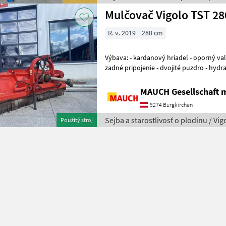
Mulčovač Vigolo TST 2
R. v. 2019
280 cm
Výbava: - kardanový hriadeľ - oporný valec - trojbodové pripojenie -
zadné pripojenie - dvojité puzdro - hydr
dodatočný protinožec - hmotnosť:
MAUCH Gesellschaft m
5274 Burgkirchen
Sejba a starostlivosť o plodinu / Vig
Použitý stroj