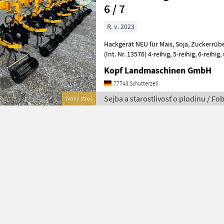
6 / 7
R. v. 2023
Hackgerät NEU für Mais, Soja, Zuckerrüben mit Schutzscheiben NEU
(Int. Nr. 13576) 4-reihig, 5-reihig, 6-reihig, und 7-reihig möglich
Elemente Parallelogramm, jedes
Kopf Landmaschinen GmbH
77743 Schutterzell
Sejba a starostlivosť o plodinu / Fo
Nový stroj