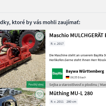
edky, ktoré by vás mohli zaujímať:
M
R. v. 2017
Die Maschine steht an unserem BayWa S
Herlikofen.Gerne steht Ihnen Herr Rössle
für Ihre Anfrage zur Verfügung!Maschio
Baywa Württemberg
89155 Erbach
Sejba a starostlivosť o plodinu / Ma
Použitý stroj
Müthing MU-L 280
R. v. 2011
280 cm