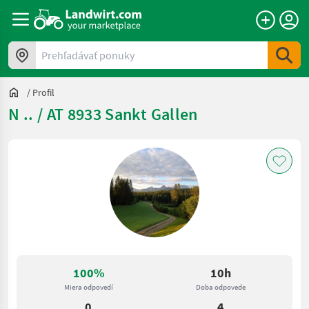
Prehľadávať ponuky
/
Profil
N .. / AT 8933 Sankt Gallen
100%
10h
Miera odpovedí
Doba odpovede
0
4