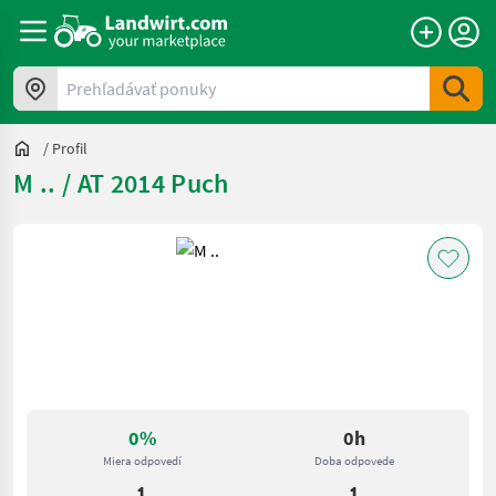
Prehľadávať ponuky
/
Profil
M .. / AT 2014 Puch
0%
0h
Miera odpovedí
Doba odpovede
1
1