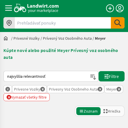
Prehľadávať ponuky
/
Privesné Vozíky
/
Prívesný Voz Osobného Auta
/
Meyer
Kúpte nové alebo použité Meyer Prívesný voz osobného
auta
Takto sa vykonáva triedenie na Landwirt.com
Filtre
x
x
x
x
Privesne Voziky
Privesny Voz Osobneho Auta
Meyer
x
Vymazať všetky filtre
Zoznam
Mriežka