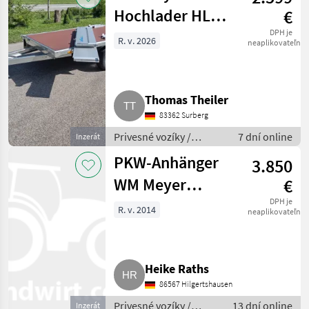
Hochlader HLN
€
1323/141
DPH je
R. v. 2026
neaplikovateľné
Thomas Theiler
83362 Surberg
Privesné vozíky /
7 dní online
Inzerát
Prívesný voz osobného
PKW-Anhänger
3.850
auta
WM Meyer
€
Ladefläche 5,10
DPH je
R. v. 2014
neaplikovateľné
x 2,20 m EG-HLC
Heike Raths
86567 Hilgertshausen
Privesné vozíky /
13 dní online
Inzerát