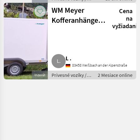
Prívesný voz
WM Meyer
Cena
osobného auta
na
Kofferanhänger
vyžiadani
100 km/h-
Zulassung
L .
83458 Weißbach an der Alpenstraße
Privesné vozíky /
2 Mesiace online
Inzerát
Prívesný voz
osobného auta