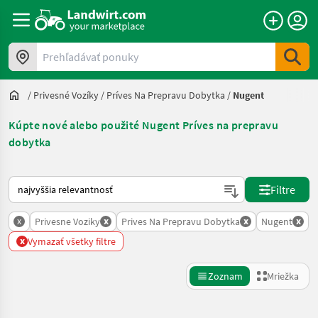
Prehľadávať ponuky
/
Privesné Vozíky
/
Príves Na Prepravu Dobytka
/
Nugent
Kúpte nové alebo použité Nugent Príves na prepravu
dobytka
Takto sa vykonáva triedenie na Landwirt.com
Filtre
x
x
x
x
Privesne Voziky
Prives Na Prepravu Dobytka
Nugent
x
Vymazať všetky filtre
Zoznam
Mriežka