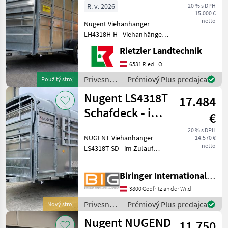
R. v. 2026
20 % s DPH
15.000 €
netto
Nugent Viehanhänger
LH4318H-H - Viehanhänger
mit 2 Achsen
Rietzler Landtechnik
Abmessungen: L 4, 32m/ B
1, 80m/ H 2, 15m
6531 Ried I.O.
Höchstzulässiges
Privesné
Prémiový Plus predajca
Použitý stroj
Gesamtgewicht: 3.500 kg
vozíky /
Nugent LS4318T
Bereifung 195/75R16C
17.484
Nugent
Schafdeck - im
€
Zulauf
20 % s DPH
NUGENT Viehanhänger
14.570 €
netto
LS4318T SD - im Zulauf
Knott Fahrwerk und
Auflaufbremse
Biringer International GmbH
Parabelblattfedern
***Spezial-Federung
3800 Göpfritz an der Wild
PARABOLIC EQUALIZER***
Privesné
Prémiový Plus predajca
Nový stroj
Rückfahrautomatik
vozíky /
Abschließ
Nugent NUGEND
11.750
Nugent