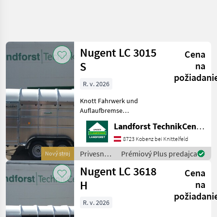
Spresniť
hľadanie
Nugent LC 3015
Cena
Kategória
Krajina
Filtre
4
S
na
požiadani
Zobraziť
R. v. 2026
AKTUÁLNA
Resetovať
13
CESTA
výsledkov
Knott Fahrwerk und
poľnohospodárska
Auflaufbremse
technika
Parabelblattfedern
Landforst TechnikCenter Knittelfeld
Privesne
***Spezial-Federung
Voziky
PARABOLIC EQUALIZER***
8723 Kobenz bei Knittelfeld
Rückfahrautomatik
Prives Na
Privesné
Prémiový Plus predajca
Nový stroj
Prepravu
Abschließbare
vozíky /
Dobytka
Nugent LC 3618
Anhängekupplung
Cena
Nugent
massives Stützrad 30
Nugent
H
na
požiadani
VYBRAŤ
R. v. 2026
KATEGÓRIU