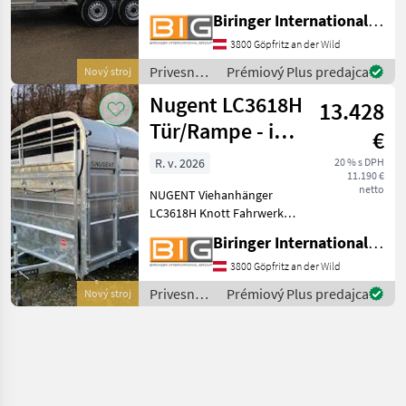
Fahrwerk und
Biringer International GmbH
Auflaufbremse
Parabelblattfedern
3800 Göpfritz an der Wild
***Spezial-Federung
Privesné
Prémiový Plus predajca
Nový stroj
PARABOLIC EQUALIZER***
vozíky /
Nugent LC3618H
Rückfahrautomatik
13.428
Nugent
Abschließba
Tür/Rampe - im
€
Zulauf
R. v. 2026
20 % s DPH
11.190 €
netto
NUGENT Viehanhänger
LC3618H Knott Fahrwerk
und Auflaufbremse
Biringer International GmbH
Parabelblattfedern
***Spezial-Federung
3800 Göpfritz an der Wild
PARABOLIC EQUALIZER***
Privesné
Prémiový Plus predajca
Nový stroj
Rückfahrautomatik
vozíky /
Abschließbare Anhängekup
Nugent