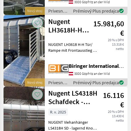
***Spezial-Federung
3800 Göpfritz an der Wild
PARABOLIC EQUALIZER***
Privesné
Prémiový Plus predajca
Nový stroj
Rückfahrautomatik
vozíky /
Abschließba
Nugent
15.981,60
Nugent
LH3618H-H
€
Tür/Rampe mit
20 % s DPH
NUGENT LH3618 H-H Tür/
13.318 €
Frontrampe im
netto
Rampe mit Frontausstieg -
Zulauf
im Zulauf Tiertransporter
mit 2 Achsen, gebremst - iM
Biringer International GmbH
ZULAUF Knott Fahrwerk
und Auflaufbremse
3800 Göpfritz an der Wild
Parabelblattfedern ***
Privesné
Prémiový Plus predajca
Nový stroj
vozíky /
Nugent LS4318H
16.116
Nugent
Schafdeck -
€
lagernd
R. v. 2025
20 % s DPH
13.430 €
netto
NUGENT Viehanhänger
LS4318H SD - lagernd Knott