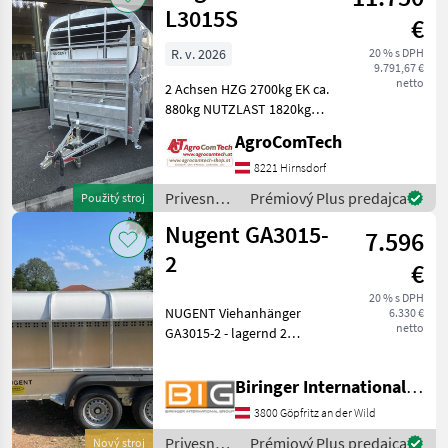
L3015S
€
R. v. 2026
20 % s DPH
9.791,67 €
netto
2 Achsen HZG 2700kg EK ca.
880kg NUTZLAST 1820kg
Bereifung 165/R13C
AgroComTech
Reserverad Spezial
Federung Paravolic
8221 Hirnsdorf
Equalisier 1 Gr. Trennwand
Privesné
Prémiový Plus predajca
Použitý stroj
Front Lüftungsklappe
vozíky /
Nugent GA3015-
7.596
Nugent
2
€
20 % s DPH
NUGENT Viehanhänger
6.330 €
netto
GA3015-2 - lagernd 2
Achsen Bereifung:
165/80R13 geschlossenes
Biringer International GmbH
Viehdach (abnehmbar mit
Inspektionstür vorne)
3800 Göpfritz an der Wild
rutschfeste Rampe (Modell
Privesné
Prémiový Plus predajca
Nový stroj