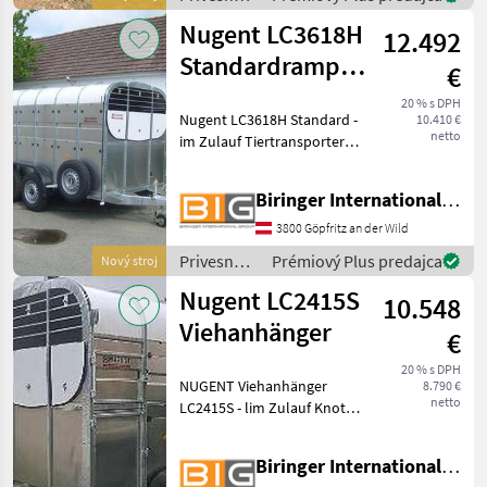
520) Rampe
vozíky /
Nugent LC3618H
12.492
Nugent
Standardrampe -
€
im Zulauf
20 % s DPH
Nugent LC3618H Standard -
10.410 €
netto
im Zulauf Tiertransporter
mit 2 Achsen Knott
Fahrwerk und
Biringer International GmbH
Auflaufbremse
Parabelblattfedern
3800 Göpfritz an der Wild
***Spezial-Federung
Privesné
Prémiový Plus predajca
Nový stroj
PARABOLIC EQUALISER***
vozíky /
Rückf
Nugent LC2415S
10.548
Nugent
Viehanhänger
€
20 % s DPH
NUGENT Viehanhänger
8.790 €
netto
LC2415S - lim Zulauf Knott
Fahrwerk und
Auflaufbremse
Biringer International GmbH
Parabelblattfedern