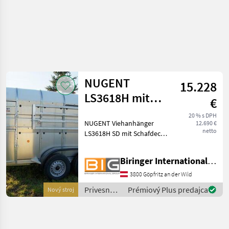
NUGENT
15.228
LS3618H mit
€
Schafdeck - im
20 % s DPH
NUGENT Viehanhänger
12.690 €
Zulauf
netto
LS3618H SD mit Schafdeck -
im Zulauf Knott Fahrwerk
und Auflaufbremse
Biringer International GmbH
Parabelblattfedern
***Spezial-Federung
3800 Göpfritz an der Wild
PARABOLIC EQUALIZER***
Privesné
Prémiový Plus predajca
Nový stroj
Rückfahrautom
vozíky /
Nugent