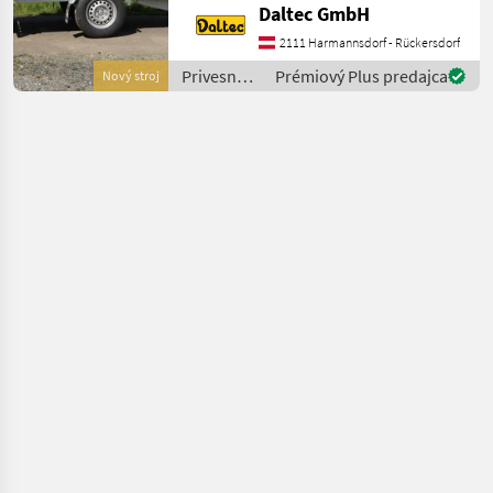
Daltec GmbH
2580x1400x1480
Außenmasse:
2111 Harmannsdorf - Rückersdorf
4160x1910x2120 Reifen
Privesné
Prémiový Plus predajca
Nový stroj
185R14C 1 Achse Aufbau •
vozíky /
Stahlblechwände • Pol
Daltec