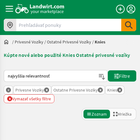
Prehľadávať ponuky
/
Privesné Vozíky
/
Ostatné Privesné Vozíky
/
Knies
Kúpte nové alebo použité Knies Ostatné privesné vozíky
Takto sa vykonáva triedenie na Landwirt.com
Filtre
x
x
x
x
Privesne Voziky
Ostatne Privesne Voziky
Knies
x
Vymazať všetky filtre
Zoznam
Mriežka