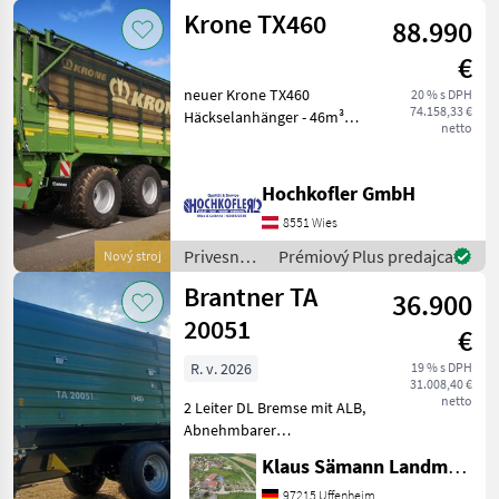
vozíky /
Krone TX460
oder Wegst
88.990
Pongratz
€
neuer Krone TX460
20 % s DPH
74.158,33 €
Häckselanhänger - 46m³
netto
Fassungsvermögen - hydr.
Austragung - gelenkte
Hinterachse -
Hochkofler GmbH
Untenanhängung - K80-
8551 Wies
Kugelkopfkupplung -
Hydraulische
Privesné
Prémiový Plus predajca
Nový stroj
vozíky /
Brantner TA
36.900
Krone
20051
€
R. v. 2026
19 % s DPH
31.008,40 €
netto
2 Leiter DL Bremse mit ALB,
Abnehmbarer
Lampenschutz, autom.
Klaus Sämann Landmaschinen Fachbetrieb GmbH
Anhängekupplung, Öl und
Luft hinten, Planenaufbau
97215 Uffenheim