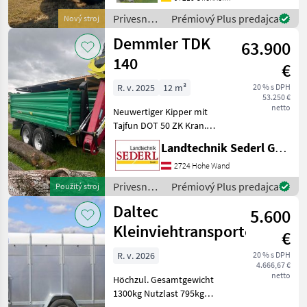
mit Rollplane,
Privesné
Prémiový Plus predajca
Nový stroj
Bedienplattform,
vozíky /
Demmler TDK
Bordwände mit Powerfle
63.900
Brantner
140
€
R. v. 2025
12 m³
20 % s DPH
53.250 €
netto
Neuwertiger Kipper mit
Tajfun DOT 50 ZK Kran.
Kran mit Euro-
Landtechnik Sederl GmbH
Drehhebelsteuerung 4, 5 to.
Rotator und Holzgreifer GR
2724 Hohe Wand
130 Pendelbremse Flap
Privesné
Prémiový Plus predajca
Použitý stroj
Down Abstützung Kranse
vozíky /
Daltec
5.600
Demmler
Kleinviehtransporter
€
R. v. 2026
20 % s DPH
4.666,67 €
netto
Höchzul. Gesamtgewicht
1300kg Nutzlast 795kg
Innenmaße: