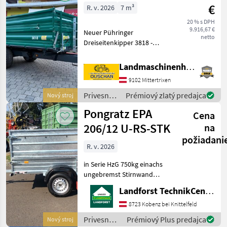
€
R. v. 2026
7 m³
20 % s DPH
9.916,67 €
Neuer Pühringer
netto
Dreiseitenkipper 3818 -
Eigengewicht 1480kg -
Nutzlast 6000kg -
Landmaschinenhandel Ouschan Anton
Brückenmaße
9102 Mittertrixen
3850x1820mm -
Pendelaufsatzwand -
Privesné
Prémiový zlatý predajca
Nový stroj
Grundbordwand 500mm
vozíky /
Pongratz EPA
mit Hebefede
Cena
Pühringer
206/12 U-RS-STK
na
požiadani
R. v. 2026
in Serie HzG 750kg einachs
ungebremst Stirnwand
klappbar Aufsatzwände
Landforst TechnikCenter Knittelfeld
600mm Flachplane grau
inkl. 2Stk.
8723 Kobenz bei Knittelfeld
Rohrabstellstützen Um
Privesné
Prémiový Plus predajca
Nový stroj
Ihnen unnötige Wartezeiten