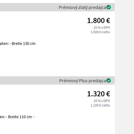
Prémiový zlatý predajca
1.800 €
20 % s DPH
1.500 € netto
130 cm
Prémiový Plus predajca
1.320 €
20 % s DPH
1.100 € netto
cm -