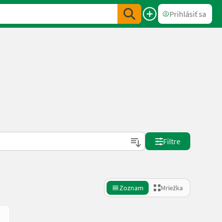
Prihlásiť sa
Filtre
Zoznam
Mriežka