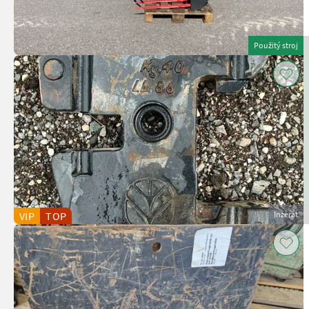
Použitý stroj
VIP
TOP
Inzerát