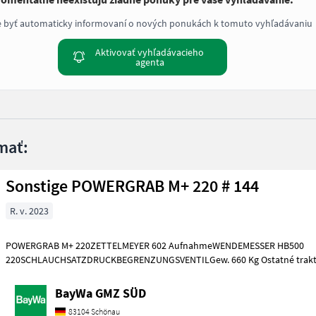
e byť automaticky informovaní o nových ponukách k tomuto vyhľadávaniu
Aktivovať vyhľadávacieho
agenta
mať:
Sonstige POWERGRAB M+ 220 # 144
R. v. 2023
POWERGRAB M+ 220ZETTELMEYER 602 AufnahmeWENDEMESSER HB500
220SCHLAUCHSATZDRUCKBEGRENZUNGSVENTILGew. 660 Kg Ostatné traktorové komponenty
Ostatné silovo strojové ko
BayWa GMZ SÜD
83104 Schönau