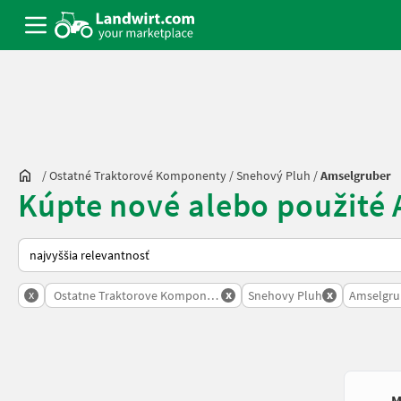
/
Ostatné Traktorové Komponenty
/
Snehový Pluh
/
Amselgruber
Kúpte nové alebo použité
Takto sa vykonáva triedenie na Landwirt.com
x
x
x
Ostatne Traktorove Komponenty
Snehovy Pluh
Amselgru
M