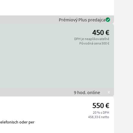
Prémiový Plus predajca
450 €
DPH je neaplikovateľné
Pôvodná cena 500 €
9 hod. online
R
550 €
20 % s DPH
458,33 € netto