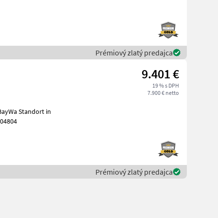
Prémiový zlatý predajca
9.401 €
19 % s DPH
7.900 € netto
BayWa Standort in
104804
Prémiový zlatý predajca