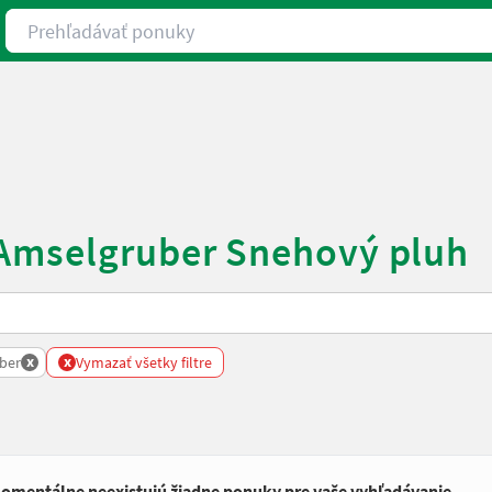
Prehľadávať ponuky
 Amselgruber Snehový pluh
x
x
ber
Vymazať všetky filtre
omentálne neexistujú žiadne ponuky pre vaše vyhľadávanie.