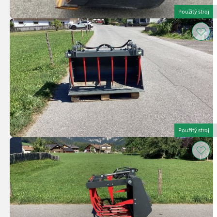
Použitý stroj
Použitý stroj