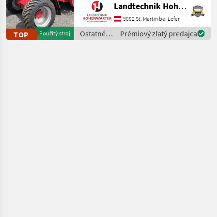
Landtechnik Hohenwarter GmbH
*Kipplast 4200 kg
*Radstand 2.52 m
5092 St. Martin bei Lofer
*Fahrgeschwindigkeit 20
Ostatné
Prémiový zlatý predajca
TOP
Použitý stroj
km/h *Wenderadius innen
poľnohospodárske
4.7
silové
stroje /
Schäffer