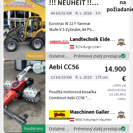
!!! NEUHEIT !!!
na
požiadani
Prompt
44 kS/32 kW
R. v. 2026
3 h
Verfügbar
Eurotrac W 12 F Yanmar
Stufe-V 3-Zylinder, 44 PS
Hubkraft 1400 kg
Landtechnik Eidenhammer GmbH
Eigengewicht 2620 kg
Hubhöhe 290 cm Bauhöhe
5274 Burgkirchen
233 cm Radladerbreite 150
Ostatné
Prémiový zlatý predajca
Nový stroj
cm Joystick-Steue
poľnohospodárske
Aebi CC56
14.900
silové
stroje /
€
13 kS/10 kW
R. v. 2015
175 cm
Eurotrac
s DPH od
obchodníka
Použitá motorová kosačka
13.185,84 €
Combicut Aebi CC56 *
netto
Motor Honda GX390 s
výkonom 13 PS, benzínový,
Maschinen Gailer GmbH
1-valcový * Samostatný
9640 Kötschach-Mauthen
hydrostatický pohon pre
každé koleso * S možnosťo
Ostatné
Prémiový zlatý predajca
Použitý stroj