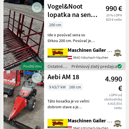
poľnohospodárske
Vogel&Noot
990 €
silové
stroje /
lopatka na seno
20 % s DPH
Aebi
825 € netto
200 cm
200 cm
Ide o posúvač sena so
šírkou 200 cm. Posúvač je
kompatibilný s modelom
Maschinen Gailer GmbH
Vogel & Noot Jet. 5 dlhých
hrotov a 20 krátkych
9640 Kötschach-Mauthen
hrotov, po 2 hroty na
Ostatné
Prémiový zlatý predajca
Použitý stroj
každej strane. Zhrabá
poľnohospodárske
Aebi AM 18
4.990
silové
stroje /
€
9 kS/7 kW
160 cm
Vogel&Noot
s DPH od
obchodníka
Táto kosačka je vo veľmi
4.415,93 €
dobrom stave a je
netto
kompletne vybavená 160
cm rezacím lištom s
Maschinen Gailer GmbH
bočným vysekávaním, 4-
9640 Kötschach-Mauthen