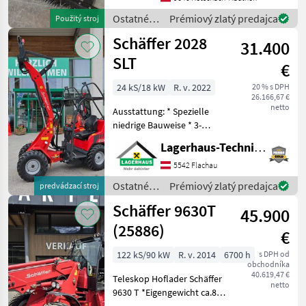
taktným motorom MAG-
KUBOTA a pneumatikami.
Ostatné
Prémiový zlatý predajca
Použitý stroj
Kolesá s mriež
poľnohospodárske
Schäffer 2028
31.400
silové
stroje /
SLT
€
Aebi
24 kS/18 kW
R. v. 2022
20 % s DPH
26.166,67 €
netto
Ausstattung: * Spezielle
niedrige Bauweise * 3-
Zylinder-Dieselmotor
Lagerhaus-Technik Flachau
Kubota D1105 18, 5 kW (25
PS) * Hydrostatischer
5542 Flachau
Allradantrieb mit
Ostatné
Prémiový zlatý predajca
predvádzací stroj
automotiver Steuerung *
poľnohospodárske
Schäffer 9630T
Be
45.900
silové
stroje /
(25886)
€
Schäffer
122 kS/90 kW
R. v. 2014
6700 h
s DPH od
obchodníka
40.619,47 €
Teleskop Hoflader Schäffer
netto
9630 T *Eigengewicht ca.8 t
*Bereifung 400/55-22, 5