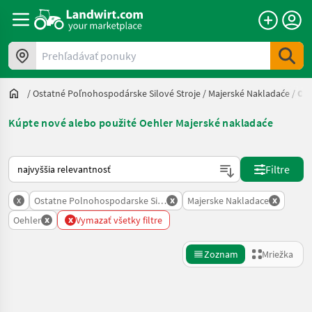
Prehľadávať ponuky
/
Ostatné Poľnohospodárske Silové Stroje
/
Majerské Nakladaće
/
Oeh
Kúpte nové alebo použité Oehler Majerské nakladaće
Takto sa vykonáva triedenie na Landwirt.com
Filtre
x
x
x
Ostatne Polnohospodarske Silove Stroje
Majerske Nakladace
x
x
Oehler
Vymazať všetky filtre
Zoznam
Mriežka