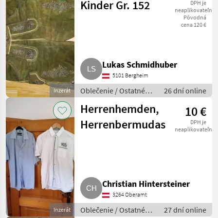
Kinder Gr. 152
DPH je
neaplikovateľné
Pôvodná
cena 120 €
Lukas Schmidhuber
5101 Bergheim
Oblečenie / Ostatné
26 dní online
Inzerát
oblečenie
Herrenhemden,
10 €
Herrenbermudas
DPH je
neaplikovateľné
Christian Hintersteiner
3264 Oberamt
Oblečenie / Ostatné
27 dní online
Inzerát