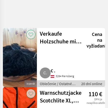
Verkaufe
Cena
na
Holzschuhe mit
vyžiadani
Ziegenfell,
Größe 43
C .
3264 Reinsberg
Oblečenie / Ostatné
20 dní online
Inzerát
oblečenie
Warnschutzjacke
110 €
Scotchlite XL,
DPH je
neaplikovateľné