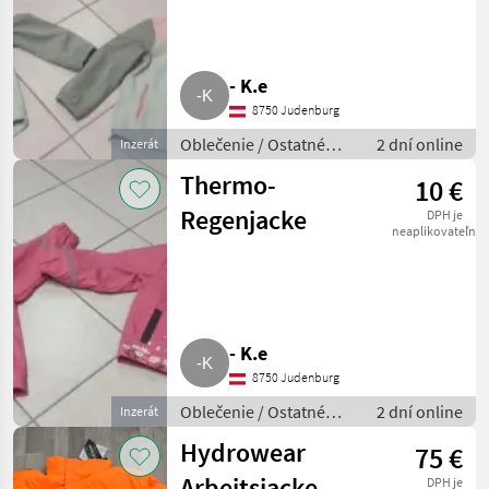
- K.e
8750 Judenburg
Oblečenie / Ostatné
2 dní online
Inzerát
oblečenie
Thermo-
10 €
Regenjacke
DPH je
neaplikovateľné
- K.e
8750 Judenburg
Oblečenie / Ostatné
2 dní online
Inzerát
oblečenie
Hydrowear
75 €
Arbeitsjacke,
DPH je