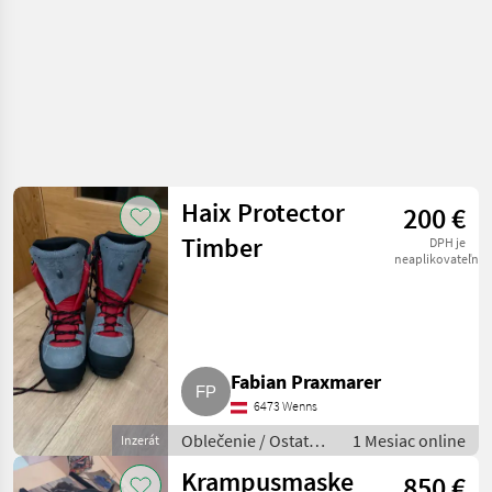
Haix Protector
200 €
Timber
DPH je
neaplikovateľné
Fabian Praxmarer
6473 Wenns
Oblečenie / Ostatné
1 Mesiac online
Inzerát
oblečenie
Krampusmaske
850 €