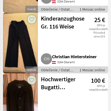
3264 Oberamt
Oblečenie / Ostatné
1 Mesiac online
Inzerát
oblečenie
Kinderanzughose
25 €
Gr. 116 Weise
DPH je
neaplikovateľné
Pôvodná
cena 10 €
Christian Hintersteiner
3264 Oberamt
Oblečenie / Ostatné
1 Mesiac online
Inzerát
oblečenie
Hochwertiger
100 €
Bugatti
DPH je
neaplikovateľné
Wollmantel
Herren Gr. 50/L
Schwarz