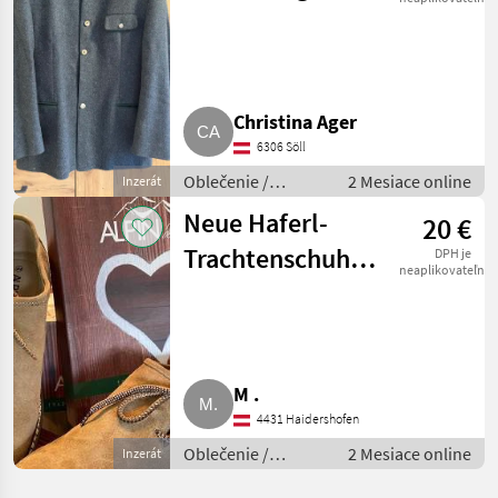
Christina Ager
6306 Söll
Oblečenie /
2 Mesiace online
Inzerát
Ostatné oblečenie
Neue Haferl-
20 €
Trachtenschuhe
DPH je
neaplikovateľné
Gr. 44 Brixlegg,
gratis Versand
M .
4431 Haidershofen
Oblečenie /
2 Mesiace online
Inzerát
Ostatné oblečenie