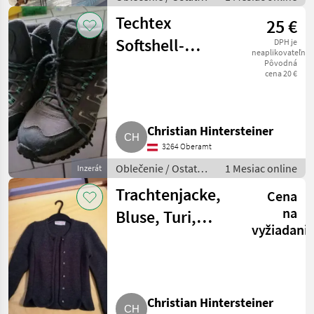
oblečenie
Techtex
25 €
Softshell-
DPH je
neaplikovateľné
Wanderschuhe,
Pôvodná
cena 20 €
Trekkingstiefel,
Gr. 39, W
Christian Hintersteiner
3264 Oberamt
Oblečenie / Ostatné
1 Mesiac online
Inzerát
oblečenie
Trachtenjacke,
Cena
na
Bluse, Turi,
vyžiadani
Steindl, Gr. 36,
110, 86, € 10,-
Christian Hintersteiner