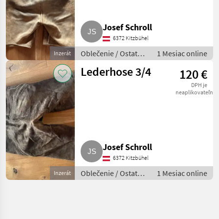
Josef Schroll
6372 Kitzbühel
Oblečenie / Ostatné
1 Mesiac online
Inzerát
oblečenie
Lederhose 3/4
120 €
DPH je
neaplikovateľné
Josef Schroll
6372 Kitzbühel
Oblečenie / Ostatné
1 Mesiac online
Inzerát
oblečenie