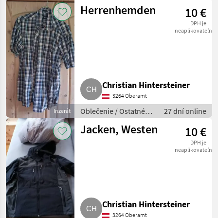
oblečenie
Herrenhemden
10 €
DPH je
neaplikovateľné
Christian Hintersteiner
3264 Oberamt
Oblečenie / Ostatné
27 dní online
Inzerát
oblečenie
Jacken, Westen
10 €
DPH je
neaplikovateľné
Christian Hintersteiner
3264 Oberamt