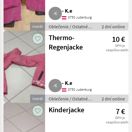
MARKETPLACE
- K.e
Ponuky
Drobné
Marketplace
predajcov
inzeráty
8750 Judenburg
Oblečenie / Ostatné
2 dní online
Inzerát
oblečenie
Thermo-
10 €
Regenjacke
DPH je
neaplikovateľné
- K.e
8750 Judenburg
Oblečenie / Ostatné
2 dní online
Inzerát
oblečenie
Kinderjacke
7 €
DPH je
neaplikovateľné