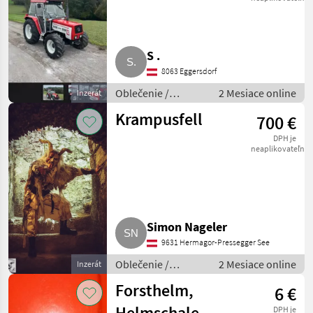
S .
8063 Eggersdorf
Oblečenie /
2 Mesiace online
Inzerát
Ostatné oblečenie
Krampusfell
700 €
DPH je
neaplikovateľné
Simon Nageler
9631 Hermagor-Pressegger See
Oblečenie /
2 Mesiace online
Inzerát
Ostatné oblečenie
Forsthelm,
6 €
Helmschale,
DPH je