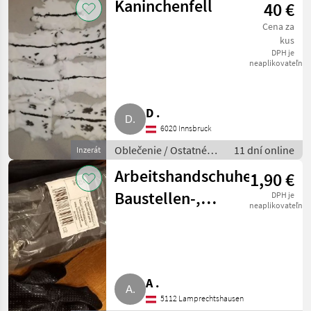
Kaninchenfell
40 €
Cena za
kus
DPH je
neaplikovateľné
D .
6020 Innsbruck
Oblečenie / Ostatné
11 dní online
Inzerát
oblečenie
Arbeitshandschuhe,
1,90 €
Baustellen-,
DPH je
neaplikovateľné
Gartenhandschuhe
A .
5112 Lamprechtshausen