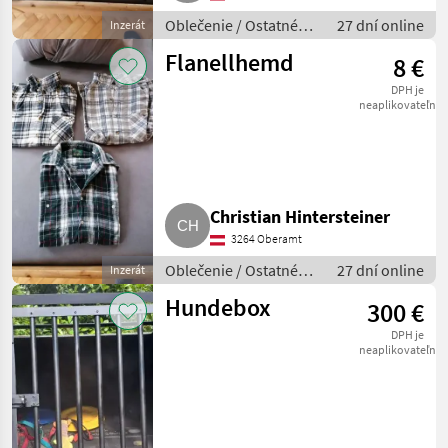
Oblečenie / Ostatné
27 dní online
Inzerát
oblečenie
Flanellhemd
8 €
DPH je
neaplikovateľné
Christian Hintersteiner
3264 Oberamt
Oblečenie / Ostatné
27 dní online
Inzerát
oblečenie
Hundebox
300 €
DPH je
neaplikovateľné