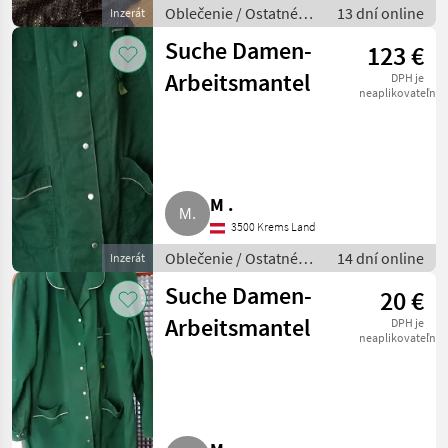
Oblečenie / Ostatné
13 dní online
Inzerát
oblečenie
Suche Damen-
123 €
Arbeitsmantel
DPH je
neaplikovateľné
M .
3500 Krems Land
Oblečenie / Ostatné
14 dní online
Inzerát
oblečenie
Suche Damen-
20 €
Arbeitsmantel
DPH je
neaplikovateľné