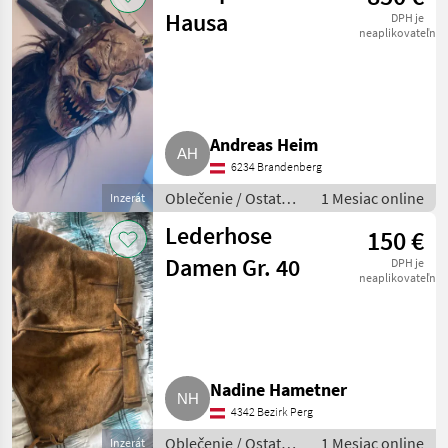
Hausa
DPH je
neaplikovateľné
Andreas Heim
6234 Brandenberg
Oblečenie / Ostatné
1 Mesiac online
Inzerát
oblečenie
Lederhose
150 €
Damen Gr. 40
DPH je
neaplikovateľné
Nadine Hametner
4342 Bezirk Perg
Oblečenie / Ostatné
1 Mesiac online
Inzerát