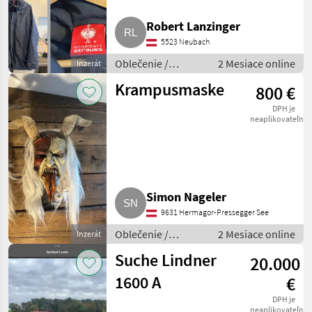
Robert Lanzinger
5523 Neubach
Oblečenie /
2 Mesiace online
Inzerát
Ostatné oblečenie
Krampusmaske
800 €
DPH je
neaplikovateľné
Simon Nageler
9631 Hermagor-Pressegger See
Oblečenie /
2 Mesiace online
Inzerát
Ostatné oblečenie
Suche Lindner
20.000
1600 A
€
DPH je
neaplikovateľné