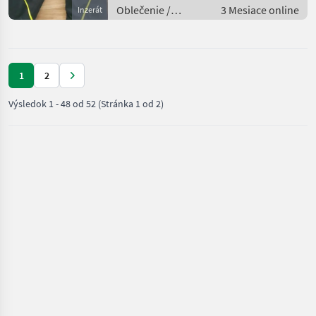
Oblečenie /
3 Mesiace online
Inzerát
Ostatné oblečenie
1
2
Výsledok
1
-
48
od
52
(Stránka 1 od 2)