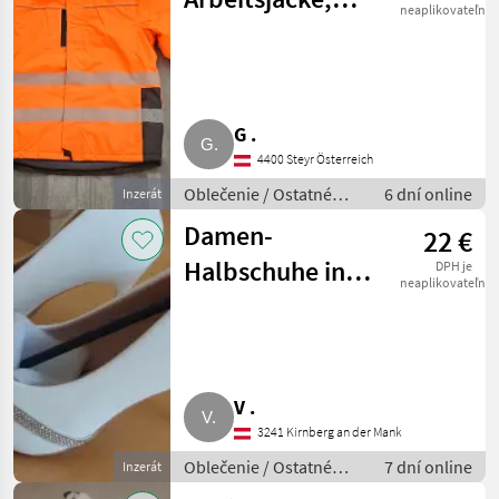
neaplikovateľné
neu, Gr. XL
G .
4400 Steyr Österreich
Oblečenie / Ostatné
6 dní online
Inzerát
oblečenie
Damen-
22 €
Halbschuhe in
DPH je
neaplikovateľné
Weiß, Gr. 36
V .
3241 Kirnberg an der Mank
Oblečenie / Ostatné
7 dní online
Inzerát
oblečenie