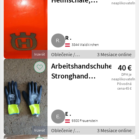
neaplikovateľné
Bauhelm
R .
3844 Waldkirchen
Oblečenie /
3 Mesiace online
Inzerát
Ostatné oblečenie
Arbeitshandschuhe
40 €
Stronghand
DPH je
neaplikovateľné
Stillwater
Pôvodná
cena 45 €
E .
9300 Frauenstein
Oblečenie /
3 Mesiace online
Inzerát
Ostatné oblečenie