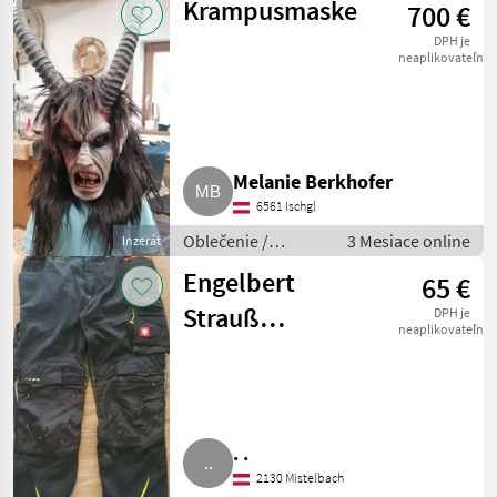
Krampusmaske
700 €
DPH je
neaplikovateľné
Melanie Berkhofer
6561 Ischgl
Oblečenie /
3 Mesiace online
Inzerát
Ostatné oblečenie
Engelbert
65 €
Strauß
DPH je
neaplikovateľné
Arbeitshose M
Gr. 48
. .
2130 Mistelbach