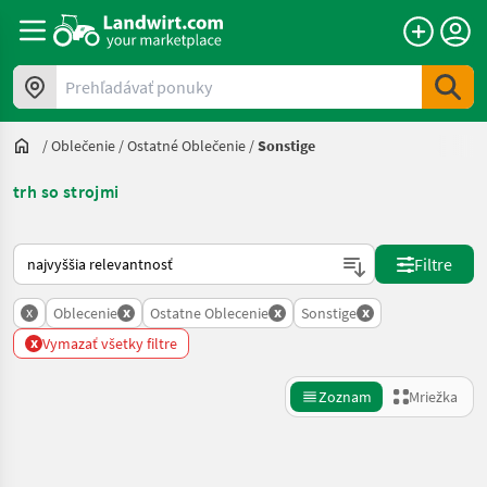
Prehľadávať ponuky
/
Oblečenie
/
Ostatné Oblečenie
/
Sonstige
trh so strojmi
Takto sa vykonáva triedenie na Landwirt.com
Filtre
x
x
x
x
Oblecenie
Ostatne Oblecenie
Sonstige
x
Vymazať všetky filtre
Zoznam
Mriežka