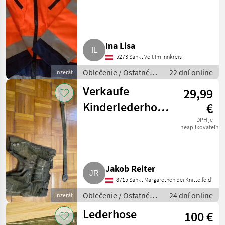
neu
Ina Lisa
5273 Sankt Veit Im Innkreis
Oblečenie / Ostatné
22 dní online
Inzerát
oblečenie
Verkaufe
29,99
Kinderlederhose
€
Größe: 134-140
DPH je
neaplikovateľné
Jakob Reiter
8715 Sankt Margarethen bei Knittelfeld
Oblečenie / Ostatné
24 dní online
Inzerát
oblečenie
Lederhose
100 €