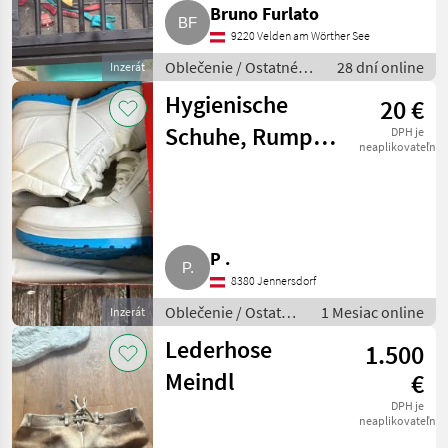
Bruno Furlato
9220 Velden am Wörther See
Oblečenie / Ostatné
28 dní online
Inzerát
oblečenie
Hygienische
20 €
Schuhe, Rumpl
DPH je
neaplikovateľné
42
P .
8380 Jennersdorf
Oblečenie / Ostatné
1 Mesiac online
Inzerát
oblečenie
Lederhose
1.500
Meindl
€
DPH je
neaplikovateľné