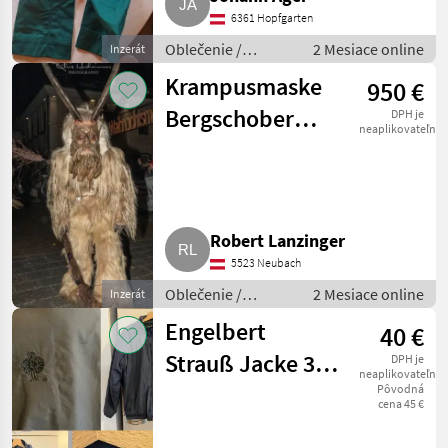
6361 Hopfgarten
Oblečenie /
2 Mesiace online
Inzerát
Ostatné oblečenie
Krampusmaske
950 €
Bergschober
DPH je
neaplikovateľné
2017
Robert Lanzinger
5523 Neubach
Oblečenie /
2 Mesiace online
Inzerát
Ostatné oblečenie
Engelbert
40 €
Strauß Jacke 3 in
DPH je
neaplikovateľné
1
Pôvodná
cena 45 €