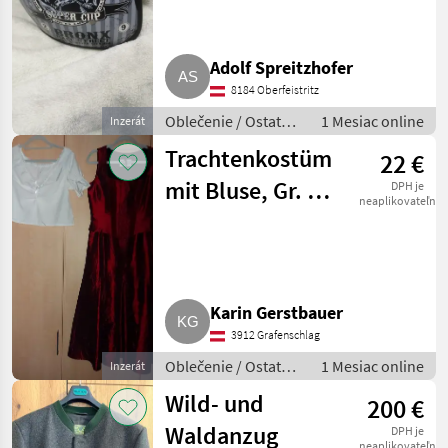
Adolf Spreitzhofer
8184 Oberfeistritz
Oblečenie / Ostatné
1 Mesiac online
Inzerát
oblečenie
Trachtenkostüm
22 €
mit Bluse, Gr. 38,
DPH je
neaplikovateľné
Ballkostüm,
Trachtenbluse
Karin Gerstbauer
3912 Grafenschlag
Oblečenie / Ostatné
1 Mesiac online
Inzerát
oblečenie
Wild- und
200 €
Waldanzug
DPH je
neaplikovateľné