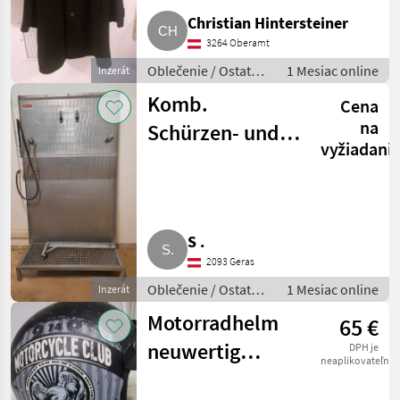
Christian Hintersteiner
3264 Oberamt
Oblečenie / Ostatné
1 Mesiac online
Inzerát
oblečenie
Komb.
Cena
na
Schürzen- und
vyžiadani
Stiefelwaschwand
ITEC
S .
2093 Geras
Oblečenie / Ostatné
1 Mesiac online
Inzerát
oblečenie
Motorradhelm
65 €
neuwertig
DPH je
neaplikovateľné
abzugeben