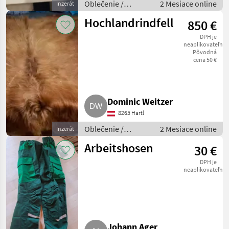
Oblečenie /
2 Mesiace online
Inzerát
Ostatné oblečenie
Hochlandrindfell
850 €
DPH je
neaplikovateľné
Pôvodná
cena 50 €
Dominic Weitzer
8265 Hartl
Oblečenie /
2 Mesiace online
Inzerát
Ostatné oblečenie
Arbeitshosen
30 €
DPH je
neaplikovateľné
Johann Ager