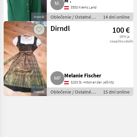
M .
3500 Krems Land
Oblečenie / Ostatné
14 dní online
Inzerát
oblečenie
Dirndl
100 €
DPH je
neaplikovateľné
Melanie Fischer
3283 St. Anton an der Jeßnitz
Oblečenie / Ostatné
15 dní online
Inzerát
oblečenie