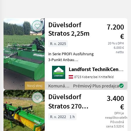
Spresniť
hľadanie
Düvelsdorf
7.200
Kategória
Krajina
Filtre
4
Stratos 2,25m
€
R. v. 2025
20 % s DPH
Zobraziť 5
AKTUÁLNA
Resetovať
6.000 €
CESTA
výsledkov
netto
in Serie PROFI Ausführung
komunálna
3-Punkt Anbau
technika
Seitenbürste hydr.
Landforst TechnikCenter Knittelfeld
Komunalne
Schmutzsammelwanne
Stroje
hydr. mech.
8723 Kobenz bei Knittelfeld
Seitenschwenkung
Zametaci
Komunálne
Prémiový Plus predajca
Nový stroj
Stroj
Arbeitsbreite 2, 25m
stroje /
Vorführmaschine mit sehr
Düvelsdorf
Duevelsdorf
3.400
Düvelsdorf
wenig Flächen
Stratos 270
€
VYBRAŤ
KATEGÓRIU
Kehrmaschine
DPH je
R. v. 2022
1 h
neaplikovateľné
Pôvodná
Düvelsdorf
cena 3.520 €