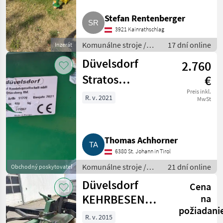
Fliegl
Stefan Rentenberger
3921 Kainrathschlag
Tuchel
Komunálne stroje /
17 dní online
Inzerát
Bema
Zametací stroj
Düvelsdorf
2.760
Stratos
Adler
€
Kehrmaschine
Preis inkl.
R. v. 2021
Padagas
MwSt
Bj. 2021
Zobraziť
všetkých
51
Thomas Achhorner
6380 St. Johann in Tirol
MARKETPLACE
Komunálne stroje /
21 dní online
Obchodný poskytovateľ
Ponuky
Drobné
Zametací stroj
Marketplace
Düvelsdorf
predajcov
inzeráty
Cena
KEHRBESEN
na
požiadani
1,50M
R. v. 2015