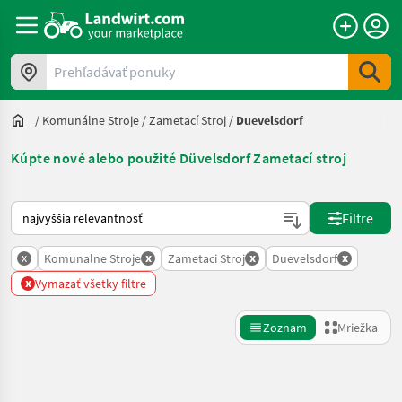
Prehľadávať ponuky
/
Komunálne Stroje
/
Zametací Stroj
/
Duevelsdorf
Kúpte nové alebo použité Düvelsdorf Zametací stroj
Takto sa vykonáva triedenie na Landwirt.com
Filtre
x
x
x
x
Komunalne Stroje
Zametaci Stroj
Duevelsdorf
x
Vymazať všetky filtre
Zoznam
Mriežka