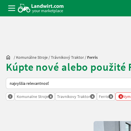
/
Komunálne Stroje
/
Trávnikový Traktor
/
Ferris
Kúpte nové alebo použité F
Takto sa vykonáva triedenie na Landwirt.com
x
x
x
x
x
Komunalne Stroje
Travnikovy Traktor
Ferris
Vyma