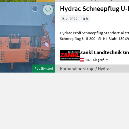
Hydrac Schneepflug U-I
R. v. 2022
10 h
Hydrac Profi Schneepflug Standort: Klatteweg 8, 9020 Klagenfurt -
Schneepflug U-II-300 - SL-Kit Stahl 150x2
Schrauben - Nachlaufra
Zankl Landtechnik 
9020 Klagenfurt
Komunálne stroje / Hydrac
Použitý stroj