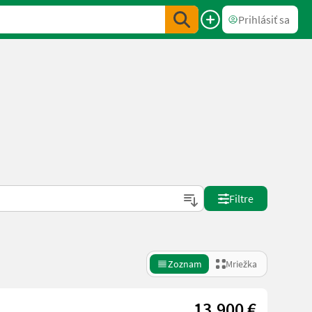
Prihlásiť sa
Filtre
Zoznam
Mriežka
13.900 €