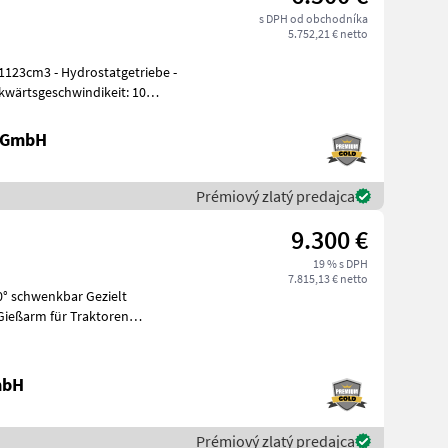
s DPH od obchodníka
5.752,21 € netto
, 1123cm3 - Hydrostatgetriebe -
kwärtsgeschwindikeit: 10
e GmbH
Prémiový zlatý predajca
9.300 €
19 % s DPH
7.815,13 € netto
hwenkbar Gezielt
es
mbH
Prémiový zlatý predajca