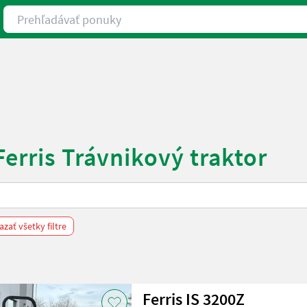
Prehľadávať ponuky
erris Trávnikový traktor
zať všetky filtre
Ferris IS 3200Z