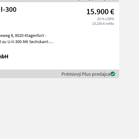
I-300
15.900 €
20 % s DPH
13.250 € netto
0 zu U-II-300 Mit Sechskant-
GmbH
Prémiový Plus predajca