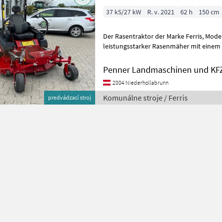
37 kS/27 kW
R. v. 2021
62 h
150 cm
Der Rasentraktor der Marke Ferris, Modell IS 3200Z, ist ein
leistungsstarker Rasenmäher mit einem 
Baujahr des Traktors ist 2021 und er ver
Penner Landmaschinen und KF
2004 Niederhollabrunn
Komunálne stroje / Ferris
predvádzací stroj