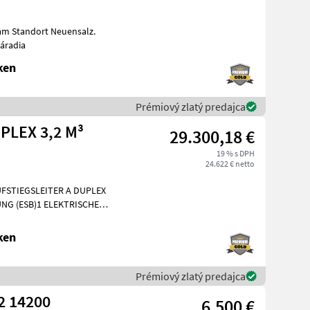
 am Standort Neuensalz.
áradia
ken
Prémiový zlatý predajca
PLEX 3,2 M³
29.300,18 €
19 % s DPH
24.622 € netto
FSTIEGSLEITER A DUPLEX
NG (ESB)1 ELEKTRISCHE
E AM FAHRZEUG1 KUPPL
ken
Prémiový zlatý predajca
2 14200
6.500 €