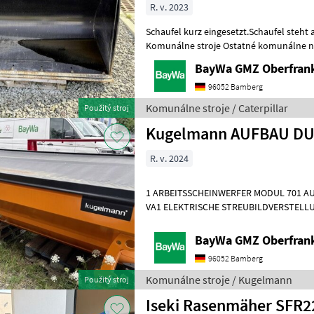
R. v. 2023
Schaufel kurz eingesetzt.Schaufel steht
Komunálne stroje Ostatné komunálne n
BayWa GMZ Oberfran
96052 Bamberg
Komunálne stroje / Caterpillar
Použitý stroj
Kugelmann AUFBAU DU
R. v. 2024
1 ARBEITSSCHEINWERFER MODUL 701 AU
VA1 ELEKTRISCHE STREUBILDVERSTELLU
STREUKONTROLLE (ESK)1 ERSTMONTAG
BayWa GMZ Oberfran
96052 Bamberg
Komunálne stroje / Kugelmann
Použitý stroj
Iseki Rasenmäher SFR2