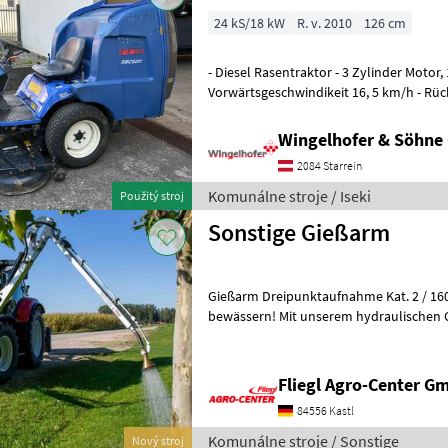
24 kS/18 kW
R. v. 2010
126 cm
- Diesel Rasentraktor - 3 Zylinder Motor
Vorwärtsgeschwindikeit 16, 5 km/h - Rüc
km/h - Servolenkung - Sch
Wingelhofer & Söhn
2084 Starrein
Komunálne stroje / Iseki
Použitý stroj
Sonstige Gießarm
Gießarm Dreipunktaufnahme Kat. 2 / 160° sc
bewässern! Mit unserem hydraulischen Gießarm für Traktoren
bringen Sie Wasser, genau dorthin, wo 
Fliegl Agro-Center G
84556 Kastl
Komunálne stroje / Sonstige
Nový stroj