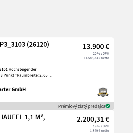
 P3_3103 (26120)
13.900 €
20 % s DPH
11.583,33 € netto
3101 Hochsteigender
 3 Punkt *Räumbreite: 2, 65 m
eite
arter GmbH
Prémiový zlatý predajca
HAUFEL 1,1 M³,
2.200,31 €
19 % s DPH
1.849 € netto