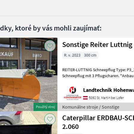
edky, ktoré by vás mohli zaujímať:
Sonstige Reiter Luttnig
R. v. 2023
300 cm
REITER-LUTTNIG Schneepflug Type: P3_
Schneepflug mit 3 Pflugscharen. *Anbau
*3-scharige Ausführung *3, 10 m Pflugbr
Landtechnik Hohenw
5092 St. Martin bei Lofer
Komunálne stroje / Sonstige
Použitý stroj
Caterpillar ERDBAU-SC
2.060