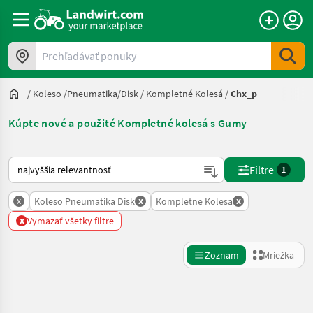
Prehľadávať ponuky
/
Koleso /Pneumatika/Disk
/
Kompletné Kolesá
/
Chx_p
Kúpte nové a použité Kompletné kolesá s Gumy
Takto sa vykonáva triedenie na Landwirt.com
Filtre
1
x
x
x
Koleso Pneumatika Disk
Kompletne Kolesa
x
Vymazať všetky filtre
Zoznam
Mriežka