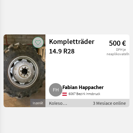
Kompletträder
500 €
14.9 R28
DPH je
neaplikovateľné
Fabian Happacher
6067 Bezirk Innsbruck
Koleso
3 Mesiace online
Inzerát
/Pneumatika/Disk
/ Kompletné
kolesá