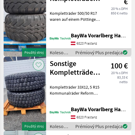
€
500/50 R17
20 % s DPH
Kompletträder 500/50 R17
850 € netto
waren auf einem Pöttinger
TOP 612 C montiert Veľkosť
kolesa (priemer ráfiku): 17
BayWa Vorarlberg HandelsGmbH BayWa Technik
palcov, Kolesá, Gumy ,
Ráfiky Koleso
6820 Frastanz
/Pneumatika/Disk Komplet
Koleso
Prémiový Plus predajca
Použitý stroj
/Pneumatika/Disk
Sonstige
100 €
/ Sonstige
Kompletträder
20 % s DPH
83,33 €
33X12,5 R15
netto
Kompletträder 33X12, 5 R15
Kommunalräder Reform
Muli ET 15/245 Innen DM
160 mm 6 Loch / 21 mm
BayWa Vorarlberg HandelsGmbH BayWa Technik
Lochkreis DM 205 mm
Discoverer Radial LT Cooper
6820 Frastanz
Veľkosť kolesa (
Koleso
Prémiový Plus predajca
Použitý stroj
/Pneumatika/Disk