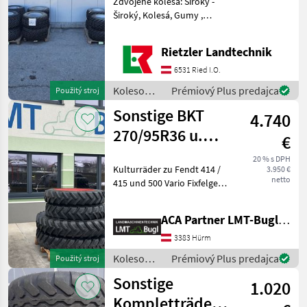
Zdvojené kolesá: Široký -
425x55r17
Široký, Kolesá, Gumy ,
Ráfiky Koleso
/Pneumatika/Disk
Rietzler Landtechnik
Kompletné kolesá
6531 Ried I.O.
Koleso
Prémiový Plus predajca
Použitý stroj
/Pneumatika/Disk
Sonstige BKT
4.740
/ Sonstige
270/95R36 u.
€
320/90R50
20 % s DPH
Kulturräder zu Fendt 414 /
3.950 €
netto
415 und 500 Vario Fixfelgen
mit Spurmaß 1.800mm BKT
270/95R36 8Loch BKT
ACA Partner LMT-Bugl GmbH
320/90R50 8Loch Typ
stroja: , typ konštrukcie:
3383 Hürm
Radiálne pneumat
Koleso
Prémiový Plus predajca
Použitý stroj
/Pneumatika/Disk
Sonstige
1.020
/ Sonstige
Kompletträder