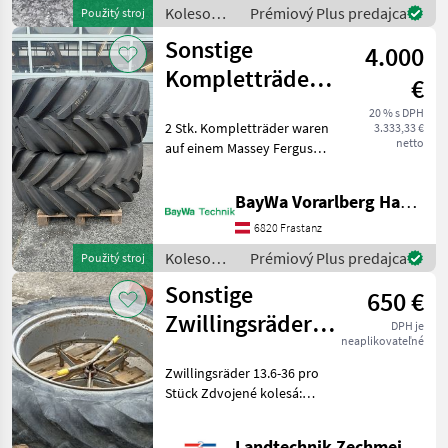
pneumatiky, Veľkosť kolesa
Koleso
Prémiový Plus predajca
Použitý stroj
(pr
/Pneumatika/Disk
Sonstige
4.000
/ Sonstige
Kompletträder
€
VF 600/60 R30
20 % s DPH
2 Stk. Kompletträder waren
3.333,33 €
netto
auf einem Massey Ferguson
4708 montiert. Marke:
Michelin XeoBib VF 600/60
BayWa Vorarlberg HandelsGmbH BayWa Technik
R30 Bezdušové koleso (TL),
typ konštrukcie: Radiálne
6820 Frastanz
pneumati
Koleso
Prémiový Plus predajca
Použitý stroj
/Pneumatika/Disk
Sonstige
650 €
/ Sonstige
Zwillingsräder
DPH je
neaplikovateľné
13.6-36
Zwillingsräder 13.6-36 pro
Stück Zdvojené kolesá:
Široký - Úzky, Typ stroja: ,
Kolesá, Gumy ,
Landtechnik Zechmeister GmbH & Co KG