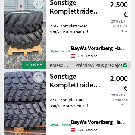
Sonstige
2.500
/ Sonstige
Kompletträder
€
420/75 R20
20 % s DPH
2 Stk. Kompletträder
2.083,33 €
netto
420/75 R20 waren auf
einem MF 4708 montiert.
Michelin XMCL typ
BayWa Vorarlberg HandelsGmbH BayWa Technik
konštrukcie: Radiálne
pneumatiky, Veľkosť kolesa
6820 Frastanz
(priemer ráfiku): 20 palcov,
Koleso
Prémiový Plus predajca
Použitý stroj
K
/Pneumatika/Disk
Sonstige
2.000
/ Sonstige
Kompletträder
€
360/80 R24
20 % s DPH
2 Stk. Kompletträder
1.666,67 €
netto
360/80 R24 waren auf
einem Fendt 314 Vario
montiert. Typ stroja: ,
BayWa Vorarlberg HandelsGmbH BayWa Technik
Bezdušové koleso (TL), typ
konštrukcie: Radiálne
6820 Frastanz