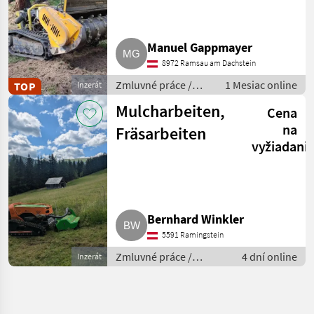
Manuel Gappmayer
8972 Ramsau am Dachstein
Zmluvné práce /
1 Mesiac online
TOP
Inzerát
Sečenie svahov
Mulcharbeiten,
Cena
na
Fräsarbeiten
vyžiadani
Bernhard Winkler
5591 Ramingstein
Zmluvné práce /
4 dní online
Inzerát
Rekultivačné práce