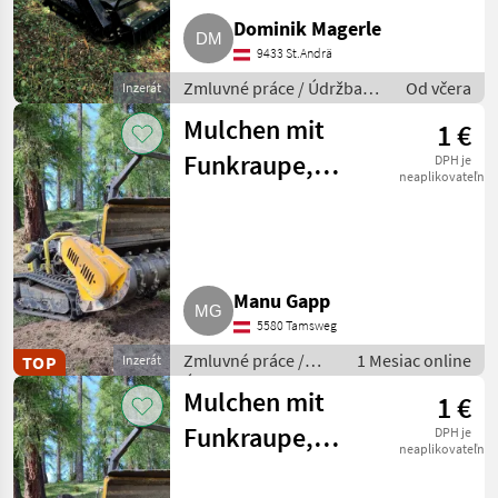
Dominik Magerle
9433 St.Andrä
Zmluvné práce / Údržba
Od včera
Inzerát
trávnatých plôch
Mulchen mit
1 €
Funkraupe,
DPH je
neaplikovateľné
Mulchraupe
Manu Gapp
5580 Tamsweg
Zmluvné práce /
1 Mesiac online
TOP
Inzerát
Údržba trávnatých
Mulchen mit
1 €
plôch
Funkraupe,
DPH je
neaplikovateľné
Mulchraupe