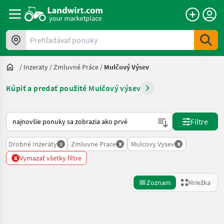
Prehľadávať ponuky
/
Inzeraty
/
Zmluvné Práce
/
Mulčový Výsev
Kúpiť a predať použité Mulčový výsev
Takto sa vykonáva triedenie na Landwirt.com
Filtre
x
x
x
Drobné Inzeráty
Zmluvne Prace
Mulcovy Vysev
x
Vymazať všetky filtre
Zoznam
Mriežka