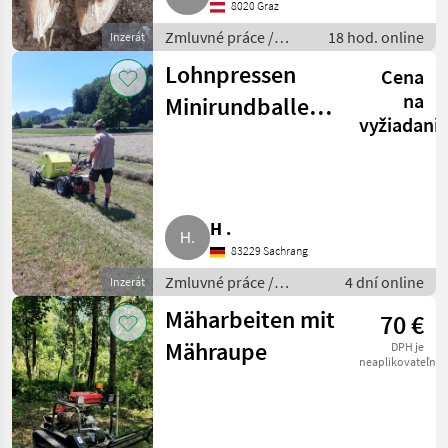
8020 Graz
Zmluvné práce /
18 hod. online
Inzerát
Starostlivosť o
Lohnpressen
Cena
pazúry
na
Minirundballen
vyžiadani
CAEB
Mountainpresse
550
H .
83229 Sachrang
Zmluvné práce /
4 dní online
Inzerát
Lisovanie balov
Mäharbeiten mit
70 €
Mähraupe
DPH je
neaplikovateľné