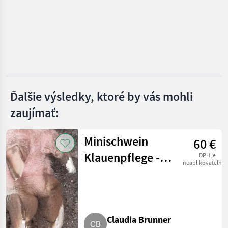
Ponuky
Drobné
Marketplace
predajcov
inzeráty
Ďalšie výsledky, ktoré by vás mohli
zaujímať:
Minischwein
60 €
Klauenpflege -
DPH je
neaplikovateľné
Hausbesuche
ganz AÖsterreich
Claudia Brunner