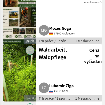
neaplikovateľné
Mozes Goga
87600 Kaufbeuren
Trh práce / Sezónni
1 Mesiac online
Inzerát
pracovníci
Waldarbeit,
Cena
na
Waldpflege
vyžiadani
Lubomir Ziga
069 01 Snina
Trh práce / Sezónni
1 Mesiac online
Inzerát
pracovníci