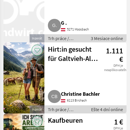
G .
5271 Moosbach
Trh práce /
3 Mesiace online
Inzerát
Sezónni pracovníci
Hirt:in gesucht
1.111
für Galtvieh-Alm
€
im Wattental
DPH je
neaplikovateľné
Christine Bachler
6113 Birchach
Trh práce /
Ešte 4 dní online
Inzerát
Sezónni pracovníci
Kaufbeuren
1 €
DPH je