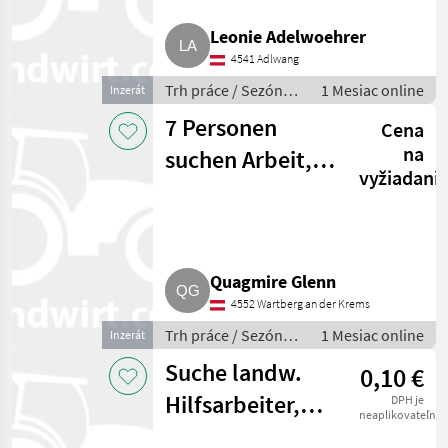
Ponuky
Drobné
Leonie Adelwoehrer
Marketplace
predajcov
inzeráty
4541 Adlwang
Trh práce / Sezónni
1 Mesiac online
Inzerát
pracovníci
7 Personen
Cena
na
suchen Arbeit,
vyžiadani
freundliche,
gute Gruppe
Quagmire Glenn
4552 Wartberg an der Krems
Trh práce / Sezónni
1 Mesiac online
Inzerát
pracovníci
Suche landw.
0,10 €
Hilfsarbeiter,
DPH je
neaplikovateľné
Fachkraft