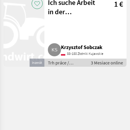
Ich suche Arbeit
1 €
in der
Landwirtschaft
Krzysztof Sobczak
88-180 Złotniki Kujawskie
Trh práce /
3 Mesiace online
Inzerát
Sezónni pracovníci