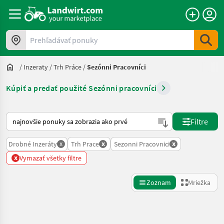
Prehľadávať ponuky
/
Inzeraty
/
Trh Práce
/
Sezónni Pracovníci
Kúpiť a predať použité Sezónni pracovníci
Takto sa vykonáva triedenie na Landwirt.com
Filtre
x
x
x
Drobné Inzeráty
Trh Prace
Sezonni Pracovnici
x
Vymazať všetky filtre
Zoznam
Mriežka