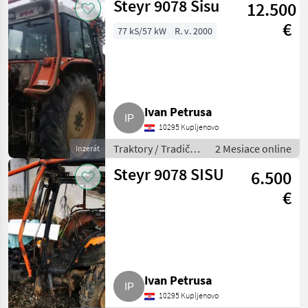
Steyr 9078 Sisu
12.500
€
77 kS/57 kW
R. v. 2000
Ivan Petrusa
10295 Kupljenovo
Traktory / Tradičný
2 Mesiace online
Inzerát
traktor
Steyr 9078 SISU
6.500
€
Ivan Petrusa
10295 Kupljenovo