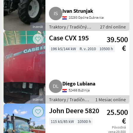
Case IH
2
Ivan Strunjak
10293 Općina Dubravica
Fendt
1
Traktory / Tradičný
27 dní online
Inzerát
traktor
Lindner
1
Case CVX 195
39.500
€
MARKETPLACE
196 kS/144 kW
R. v. 2010
10500 h
Ponuky
Drobné
Marketplace
predajcov
inzeráty
Diego Lubiana
52466 Bužinija
Traktory / Tradičný
1 Mesiac online
Inzerát
traktor
John Deere 5820
25.500
€
115 kS/85 kW
10500 h
Pôvodná
cena 29.500