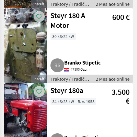
Traktory / Tradičný
2 Mesiace online
Inzerát
traktor
Steyr 180 A
600 €
Motor
30 kS/22 kW
Branko Stipetic
47300 Ogulin
Traktory / Tradičný
2 Mesiace online
Inzerát
traktor
Steyr 180a
3.500
€
34 kS/25 kW
R. v. 1958