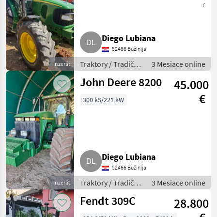
€
Diego Lubiana
52466 Bužinija
Traktory / Tradičný
3 Mesiace online
Inzerát
traktor
John Deere 8200
45.000
€
300 kS/221 kW
Diego Lubiana
52466 Bužinija
Traktory / Tradičný
3 Mesiace online
Inzerát
traktor
Fendt 309C
28.800