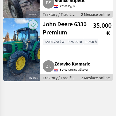
Branko Stipetic
47300 Ogulin
Traktory / Tradičný
2 Mesiace online
Inzerát
traktor
John Deere 6330
35.000
Premium
€
120 kS/88 kW
R. v. 2010
13800 h
Zdravko Kramaric
31401 Općina Viškovci
Traktory / Tradičný
2 Mesiace online
Inzerát
traktor