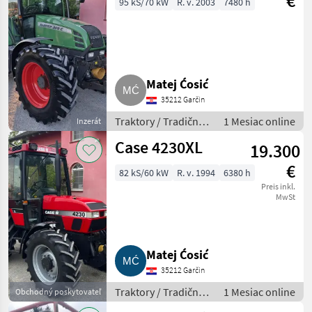
€
95 kS/70 kW
R. v. 2003
7480 h
Matej Ćosić
35212 Garčin
Traktory / Tradičný
1 Mesiac online
Inzerát
traktor
Case 4230XL
19.300
€
82 kS/60 kW
R. v. 1994
6380 h
Preis inkl.
MwSt
Matej Ćosić
35212 Garčin
Traktory / Tradičný
1 Mesiac online
Obchodný poskytovateľ
traktor