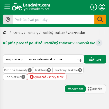
Prehľadávať ponuky
/
Inzeraty
/
Traktory
/
Tradičný Traktor
/
Chorvatsko
Kúpiť a predať použité Tradičný traktor v Chorvátsko
Takto sa vykonáva triedenie na Landwirt.com
Filtre
x
x
x
Drobné Inzeráty
Traktory
Tradicny Traktor
x
x
Chorvatsko
Vymazať všetky filtre
Zoznam
Mriežka