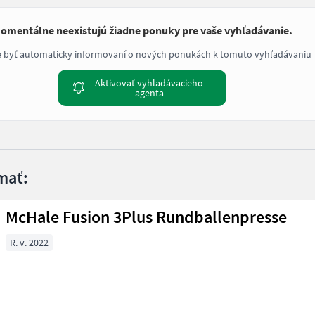
omentálne neexistujú žiadne ponuky pre vaše vyhľadávanie.
e byť automaticky informovaní o nových ponukách k tomuto vyhľadávaniu
Aktivovať vyhľadávacieho
agenta
mať:
McHale Fusion 3Plus Rundballenpresse
R. v. 2022