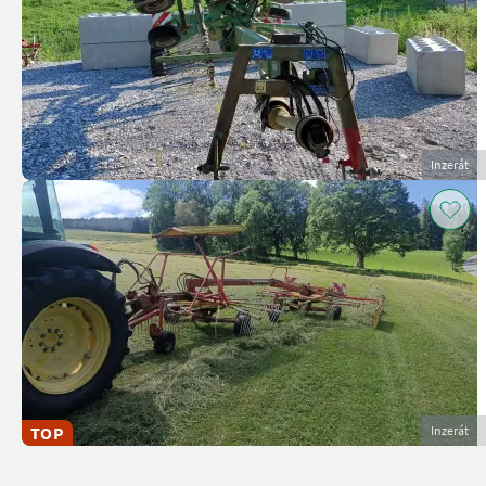
Inzerát
TOP
Inzerát