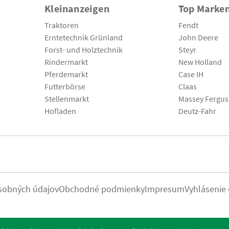
Kleinanzeigen
Top Marke
Traktoren
Fendt
Erntetechnik Grünland
John Deere
Forst- und Holztechnik
Steyr
Rindermarkt
New Holland
Pferdemarkt
Case IH
Futterbörse
Claas
Stellenmarkt
Massey Fergu
Hofladen
Deutz-Fahr
sobných údajov
Obchodné podmienky
Impresum
Vyhlásenie