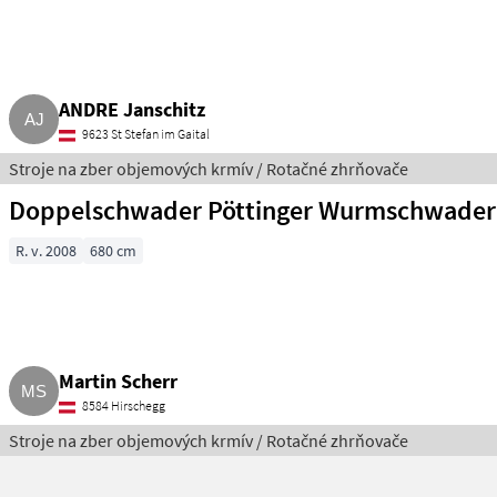
ANDRE Janschitz
9623 St Stefan im Gaital
Stroje na zber objemových krmív / Rotačné zhrňovače
Doppelschwader Pöttinger Wurmschwader
R. v. 2008
680 cm
Martin Scherr
8584 Hirschegg
Stroje na zber objemových krmív / Rotačné zhrňovače