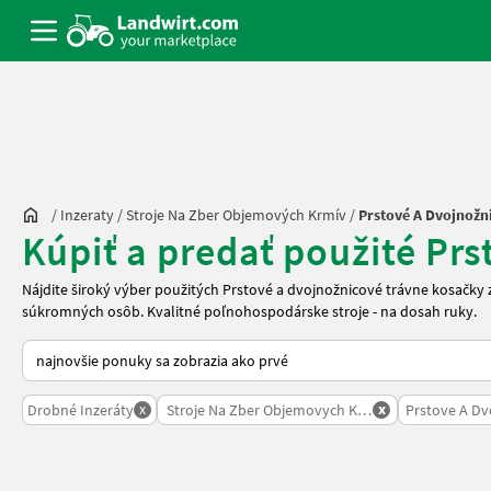
/
Inzeraty
/
Stroje Na Zber Objemových Krmív
/
Prstové A Dvojnožn
Kúpiť a predať použité Pr
Nájdite široký výber použitých Prstové a dvojnožnicové trávne kosačk
súkromných osôb. Kvalitné poľnohospodárske stroje - na dosah ruky.
Takto sa vykonáva triedenie na Landwirt.com
x
x
Drobné Inzeráty
Stroje Na Zber Objemovych Krmiv
Prstove A Dv