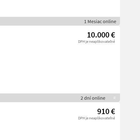
1 Mesiac online
10.000 €
DPH je neaplikovateľné
2 dní online
R
910 €
DPH je neaplikovateľné