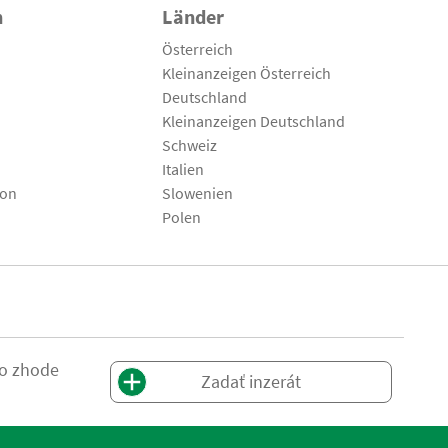
n
Länder
Österreich
Kleinanzeigen Österreich
Deutschland
Kleinanzeigen Deutschland
Schweiz
Italien
son
Slowenien
Polen
 o zhode
Zadať inzerát