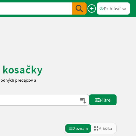
Prihlásiť sa
e kosačky
yhodných predajcov a
Filtre
Zoznam
Mriežka