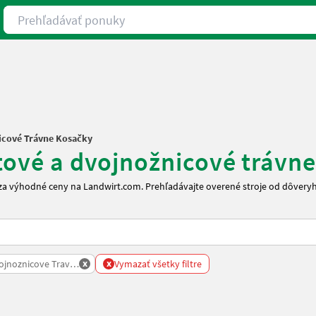
Prehľadávať ponuky
icové Trávne Kosačky
stové a dvojnožnicové trávn
y za výhodné ceny na Landwirt.com. Prehľadávajte overené stroje od dôver
x
x
ojnoznicove Travne Kosacky
Vymazať všetky filtre