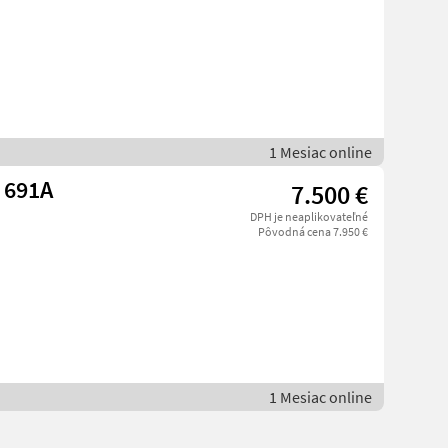
1 Mesiac online
 691A
7.500 €
DPH je neaplikovateľné
Pôvodná cena 7.950 €
1 Mesiac online