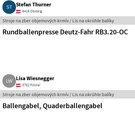
Stefan Thurner
6416 Obsteig
Stroje na zber objemových krmív / Lis na okrúhle balíky
Rundballenpresse Deutz-Fahr RB3.20-OC
Lisa Wiesnegger
8762 Pölstal
Stroje na zber objemových krmív / Lis na okrúhle balíky
Ballengabel, Quaderballengabel