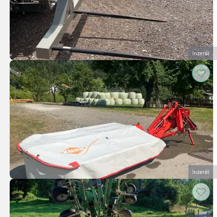
Inzerát
Inzerát