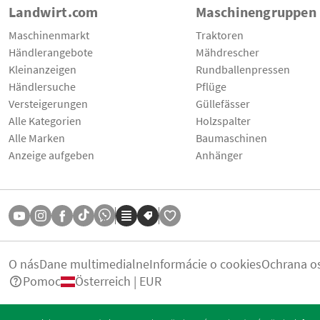
Landwirt.com
Maschinengruppen
Maschinenmarkt
Traktoren
Händlerangebote
Mähdrescher
Kleinanzeigen
Rundballenpressen
Händlersuche
Pflüge
Versteigerungen
Güllefässer
Alle Kategorien
Holzspalter
Alle Marken
Baumaschinen
Anzeige aufgeben
Anhänger
O nás
Dane multimedialne
Informácie o cookies
Ochrana o
Pomoc
Österreich | EUR