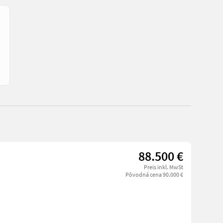
88.500 €
Preis inkl. MwSt
Pôvodná cena 90.000 €