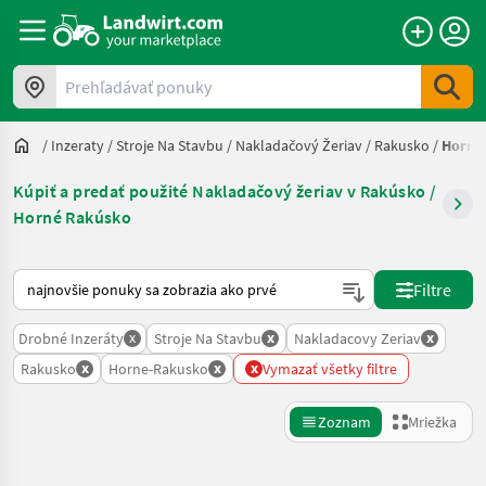
Prehľadávať ponuky
/
Inzeraty
/
Stroje Na Stavbu
/
Nakladačový Žeriav
/
Rakusko
/
Horne
Kúpiť a predať použité Nakladačový žeriav v Rakúsko /
Horné Rakúsko
Takto sa vykonáva triedenie na Landwirt.com
Filtre
x
x
x
Drobné Inzeráty
Stroje Na Stavbu
Nakladacovy Zeriav
x
x
x
Rakusko
Horne-Rakusko
Vymazať všetky filtre
Zoznam
Mriežka