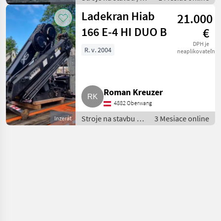
Nakladačový žeriav
Ladekran Hiab
21.000
166 E-4 HI DUO B
€
DPH je
R. v. 2004
neaplikovateľné
Roman Kreuzer
4882 Oberwang
Stroje na stavbu /
3 Mesiace online
Inzerát
Nakladačový žeriav