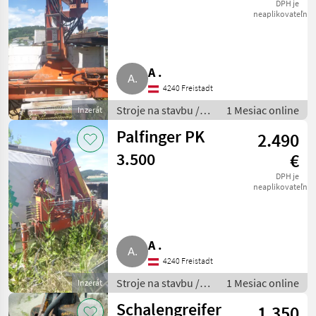
Dachdeckerkran
DPH je
neaplikovateľné
A .
4240 Freistadt
Stroje na stavbu /
1 Mesiac online
Inzerát
Nakladačový žeriav
Palfinger PK
2.490
3.500
€
DPH je
neaplikovateľné
A .
4240 Freistadt
Stroje na stavbu /
1 Mesiac online
Inzerát
Nakladačový žeriav
Schalengreifer
1.350