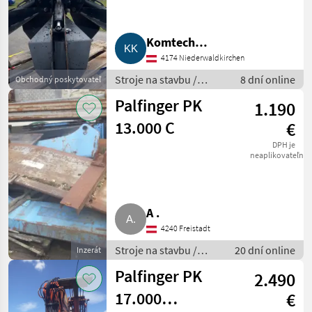
MARKETPLACE
Komtech
Ponuky
Drobné
Marketplace
4174 Niederwaldkirchen
Kommunaltechnik
predajcov
inzeráty
Stroje na stavbu /
8 dní online
Obchodný poskytovateľ
Nakladačový žeriav
Palfinger PK
1.190
13.000 C
€
DPH je
neaplikovateľné
A .
4240 Freistadt
Stroje na stavbu /
20 dní online
Inzerát
Nakladačový žeriav
Palfinger PK
2.490
17.000
€