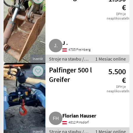
€
DPH je
neaplikovateľné
J .
4785 Freinberg
Stroje na stavbu /
1 Mesiac online
Inzerát
Nakladačový žeriav
Palfinger 500 l
5.500
Greifer
€
DPH je
neaplikovateľné
Florian Hauser
4812 Pinsdorf
Stroje na stavbu /
1 Mesiac online
Inzerát