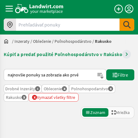
Prehľadávať ponuky
/
Inzeraty
/
Oblečenie
/
Poľnohospodárstvo
/
Rakusko
Kúpiť a predať použité Poľnohospodárstvo v Rakúsko
Takto sa vykonáva triedenie na Landwirt.com
Filtre
x
x
x
Drobné Inzeráty
Oblecenie
Polnohospodarstvo
x
x
Rakusko
Vymazať všetky filtre
Zoznam
Mriežka