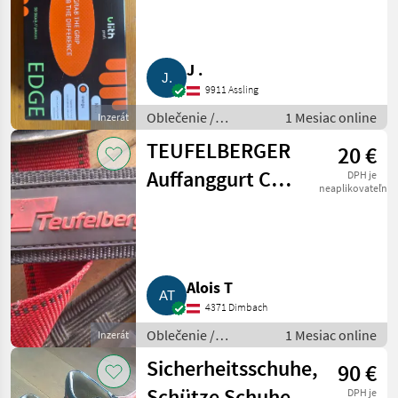
J .
9911 Assling
Oblečenie /
1 Mesiac online
Inzerát
Poľnohospodárstvo
TEUFELBERGER
20 €
Auffanggurt C3
DPH je
neaplikovateľné
Rapid TB EN, Bj.
2023
Alois T
4371 Dimbach
Oblečenie /
1 Mesiac online
Inzerát
Poľnohospodárstvo
Sicherheitsschuhe,
90 €
Schütze Schuhe
DPH je