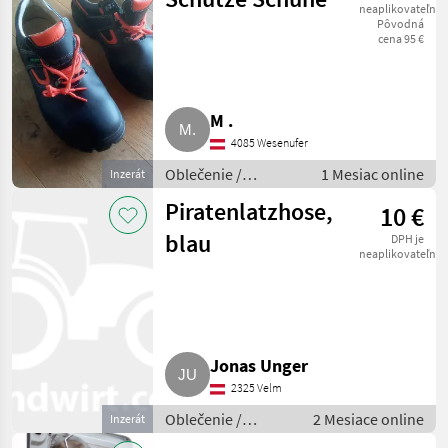
neaplikovateľné
Pôvodná
cena 95 €
M .
4085 Wesenufer
Oblečenie /
1 Mesiac online
Inzerát
Poľnohospodárstvo
Piratenlatzhose,
10 €
blau
DPH je
neaplikovateľné
Jonas Unger
2325 Velm
Oblečenie /
2 Mesiace online
Inzerát
Poľnohospodárstvo