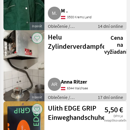
Marketplace
predajcov
inzeráty
M .
3500 Krems Land
Oblečenie /
14 dní online
Inzerát
Poľnohospodárstvo
Helu
Cena
na
Zylinderverdampfer
vyžiadani
Anna Ritzer
6344 Walchsee
Oblečenie /
17 dní online
Inzerát
Poľnohospodárstvo
Ulith EDGE GRIP
5,50 €
Einweghandschuhe
DPH je
neaplikovateľné