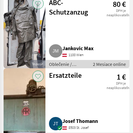
ABC-
80 €
Schutzanzug
DPH je
neaplikovateľné
Jankovic Max
1100 Wien
Oblečenie /
2 Mesiace online
Inzerát
Poľnohospodárstvo
Ersatzteile
1 €
DPH je
neaplikovateľné
Josef Thomann
8503 St. Josef