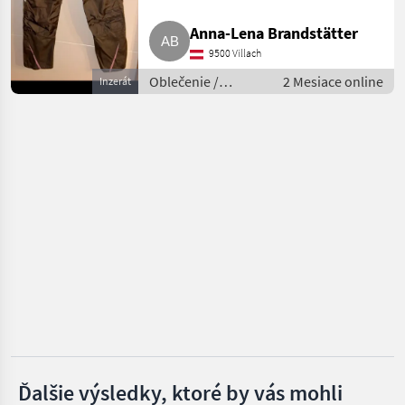
Anna-Lena Brandstätter
Meindl
9500 Villach
Oblečenie /
2 Mesiace online
Inzerát
MARKETPLACE
Lesnícke oblečenie
Ponuky
Drobné
Marketplace
predajcov
inzeráty
Ďalšie výsledky, ktoré by vás mohli