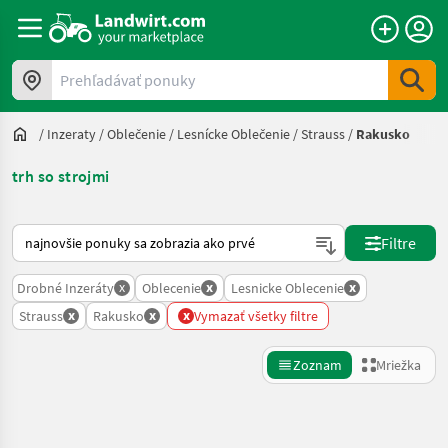
Prehľadávať ponuky
/
Inzeraty
/
Oblečenie
/
Lesnícke Oblečenie
/
Strauss
/
Rakusko
trh so strojmi
Takto sa vykonáva triedenie na Landwirt.com
Filtre
x
x
x
Drobné Inzeráty
Oblecenie
Lesnicke Oblecenie
x
x
x
Strauss
Rakusko
Vymazať všetky filtre
Zoznam
Mriežka