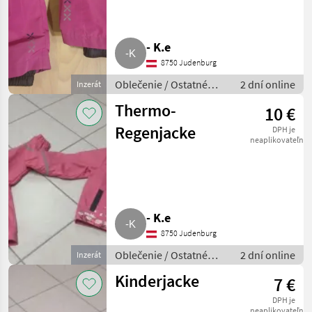
- K.e
8750 Judenburg
Oblečenie / Ostatné
2 dní online
Inzerát
oblečenie
Thermo-
10 €
Regenjacke
DPH je
neaplikovateľné
- K.e
8750 Judenburg
Oblečenie / Ostatné
2 dní online
Inzerát
oblečenie
Kinderjacke
7 €
DPH je
neaplikovateľné