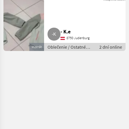
- K.e
8750 Judenburg
Oblečenie / Ostatné
2 dní online
Inzerát
oblečenie