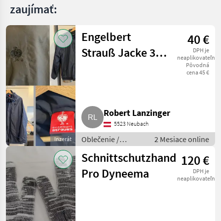
zaujímať:
Engelbert
40 €
Strauß Jacke 3 in
DPH je
neaplikovateľné
1
Pôvodná
cena 45 €
Robert Lanzinger
5523 Neubach
Oblečenie /
2 Mesiace online
Inzerát
Ostatné oblečenie
Schnittschutzhandschuhe
120 €
Pro Dyneema
DPH je
neaplikovateľné