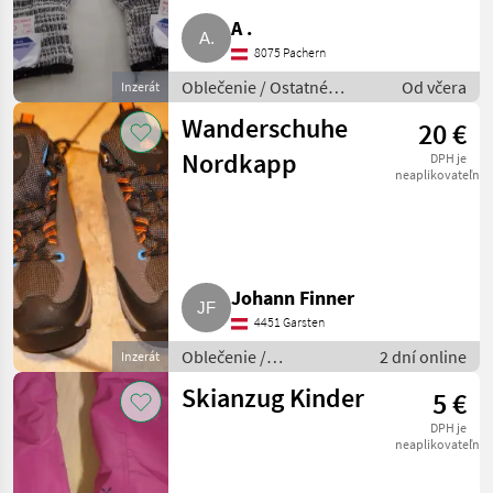
A .
8075 Pachern
Oblečenie / Ostatné
Od včera
Inzerát
oblečenie
Wanderschuhe
20 €
Nordkapp
DPH je
neaplikovateľné
Johann Finner
4451 Garsten
Oblečenie /
2 dní online
Inzerát
Voľnočasové oblečenie
Skianzug Kinder
5 €
DPH je
neaplikovateľné