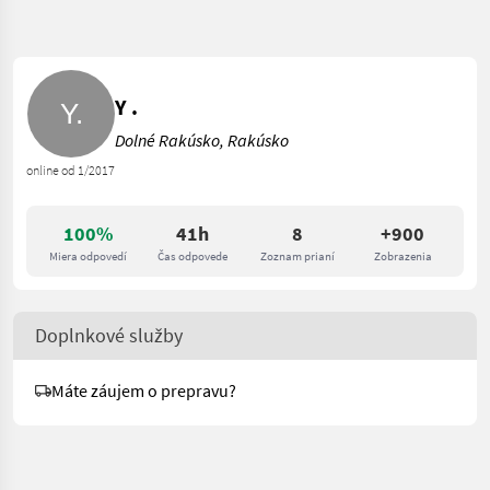
Y .
Dolné Rakúsko, Rakúsko
online od 1/2017
100%
41h
8
+900
Miera odpovedí
Čas odpovede
Zoznam prianí
Zobrazenia
Doplnkové služby
Máte záujem o prepravu?