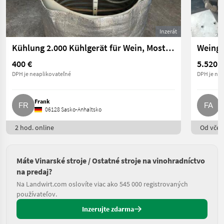
Inzerát
Kühlung 2.000 Kühlgerät für Wein, Most, Maische, Weinbau
400 €
5.520 €
DPH je neaplikovateľné
DPH je nea
Frank
F
06128 Sasko-Anhaltsko
2 hod. online
Od včer
Máte Vinarské stroje / Ostatné stroje na vinohradníctvo
na predaj?
Na Landwirt.com oslovíte viac ako 545 000 registrovaných
používateľov.
Inzerujte zdarma