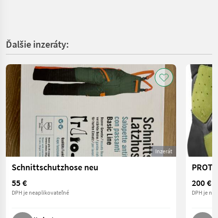
Ďalšie inzeráty:
Inzerát
Schnittschutzhose neu
PROTE
55 €
200 €
DPH je neaplikovateľné
DPH je nea