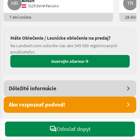
Herbert
T
3125 Dolné Rakúsko
7 dní online
28 dní o
Máte Oblečenie / Lesnícke oblečenie na predaj?
Na Landwirt.com oslovíte viac ako 545 000 registrovaných
používateľov.
Inzerujte zdarma
Dôležité informácie
Ako rozpoznať podvod!
Odoslať dopyt