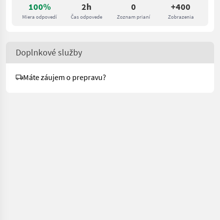
100%
2h
0
+400
Miera odpovedí
Čas odpovede
Zoznam prianí
Zobrazenia
Doplnkové služby
Máte záujem o prepravu?