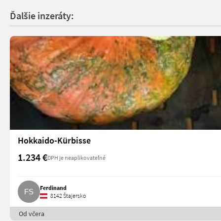
Ďalšie inzeráty:
Hokkaido-Kürbisse
1.234 €
DPH je neaplikovateľné
Ferdinand
8142 Štajersko
Od včera