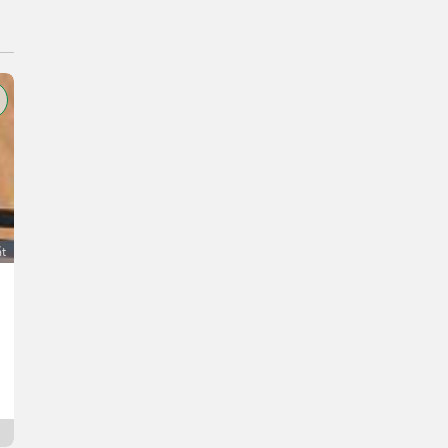
át
2 Stk. Profi Fiala Folientunnel, Gewächshaus 8 x 39 m
2.000 €
DPH je neaplikovateľné
Thomas
1110 Viedeň
2 dní online