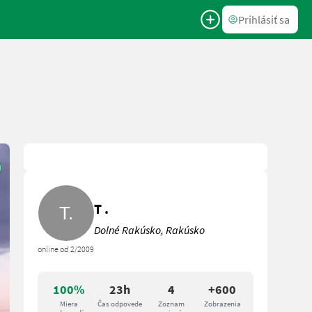
Prihlásiť sa
T .
Dolné Rakúsko, Rakúsko
online od 2/2009
100%
23h
4
+600
Miera
Čas odpovede
Zoznam
Zobrazenia