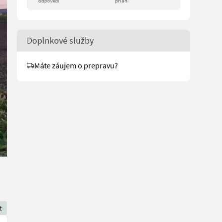
odpovedí
prianí
Doplnkové služby
Máte záujem o prepravu?
t