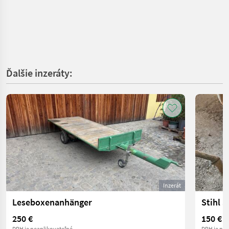
Ďalšie inzeráty:
Inzerát
Leseboxenanhänger
Stihl 
250 €
150 €
DPH je neaplikovateľné
DPH je nea