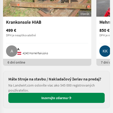
Inzerát
Krankonsole HIAB
499 €
850 €
DPH je neaplikovateľné
DPH je nea
A.
K
4240 Horné Rakúsko
6 dní online
7 dní on
Máte Stroje na stavbu / Nakladačový žeriav na predaj?
Na Landwirt.com oslovíte viac ako 545 000 registrovaných
používateľov.
Inzerujte zdarma