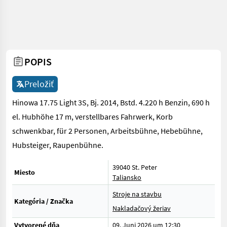
POPIS
Preložiť
Hinowa 17.75 Light 3S, Bj. 2014, Bstd. 4.220 h Benzin, 690 h
el. Hubhöhe 17 m, verstellbares Fahrwerk, Korb
schwenkbar, für 2 Personen, Arbeitsbühne, Hebebühne,
Hubsteiger, Raupenbühne.
39040 St. Peter
Miesto
Taliansko
Stroje na stavbu
Kategória / Značka
Nakladačový žeriav
Vytvorené dňa
09. Juni 2026 um 12:30