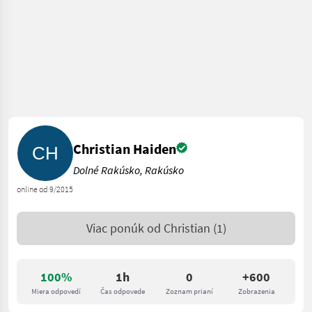
Christian Haiden
Dolné Rakúsko, Rakúsko
online od 9/2015
Viac ponúk od
Christian
(1)
100%
1h
0
+600
Miera odpovedí
Čas odpovede
Zoznam prianí
Zobrazenia