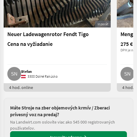
Inzerát
Neuer Ladewagenrotor Fendt Tigo
Mengel
Cena na vyžiadanie
275 €
DPH je nea
Stefan
S
3300 Dolné Rakúsko
4 hod. online
4 hod. o
Máte Stroje na zber objemových krmív / Zberaci
prívesný voz na predaj?
Na Landwirt.com oslovíte viac ako 545 000 registrovaných
používateľov.