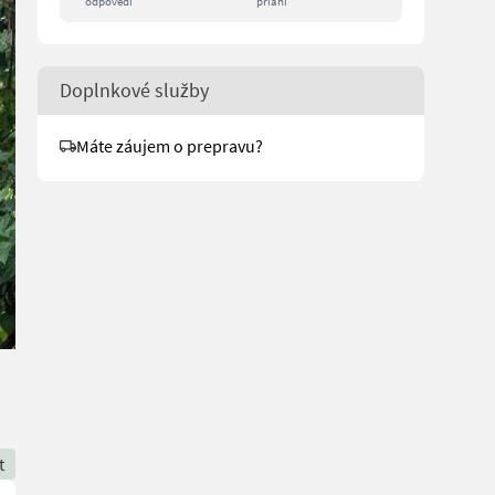
odpovedí
prianí
Doplnkové služby
Máte záujem o prepravu?
t