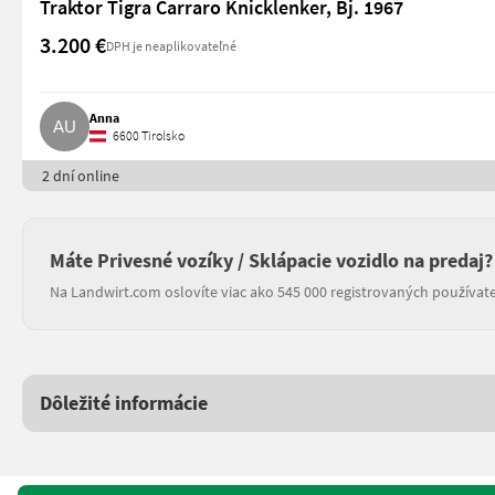
Traktor Tigra Carraro Knicklenker, Bj. 1967
3.200 €
DPH je neaplikovateľné
Anna
6600 Tirolsko
2 dní online
Máte Privesné vozíky / Sklápacie vozidlo na predaj?
Na Landwirt.com oslovíte viac ako 545 000 registrovaných používate
Dôležité informácie