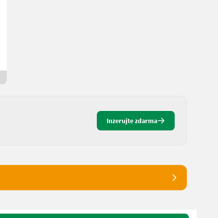
Anhänger Traktor
2.900 €
DPH je neaplikovateľné
Marco
9761 Korutánsko
18 dní online
Inzerujte zdarma