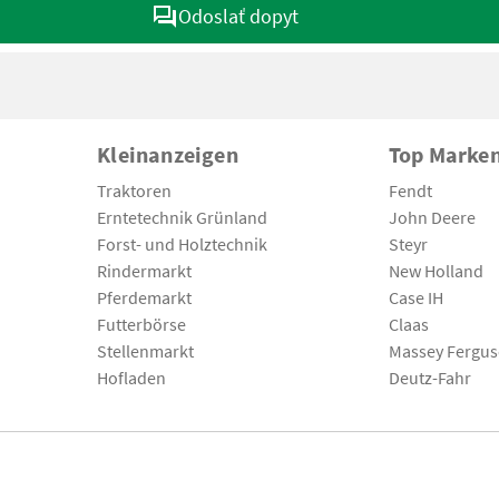
Odoslať dopyt
Kleinanzeigen
Top Marke
Traktoren
Fendt
Erntetechnik Grünland
John Deere
Forst- und Holztechnik
Steyr
Rindermarkt
New Holland
Pferdemarkt
Case IH
Futterbörse
Claas
Stellenmarkt
Massey Fergu
Hofladen
Deutz-Fahr