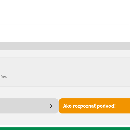
ľov.
Ako rozpoznať podvod!