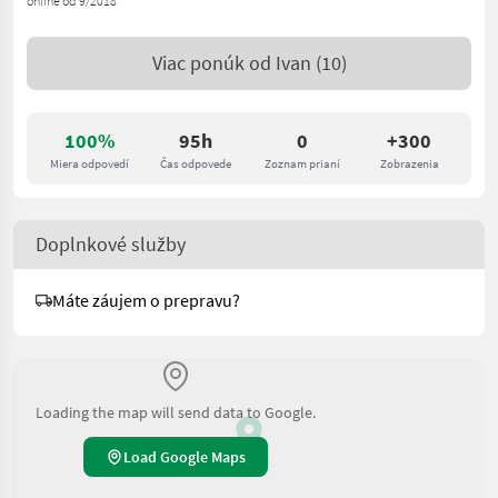
online od 9/2018
Viac ponúk od
Ivan
(10)
100%
95h
0
+300
Miera odpovedí
Čas odpovede
Zoznam prianí
Zobrazenia
Doplnkové služby
Máte záujem o prepravu?
Loading the map will send data to Google.
Load Google Maps