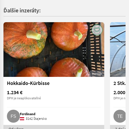
Ďalšie inzeráty:
Inzerát
Hokkaido-Kürbisse
1.234 €
2.000 €
DPH je neaplikovateľné
DPH je nea
Ferdinand
T
8142 Štajersko