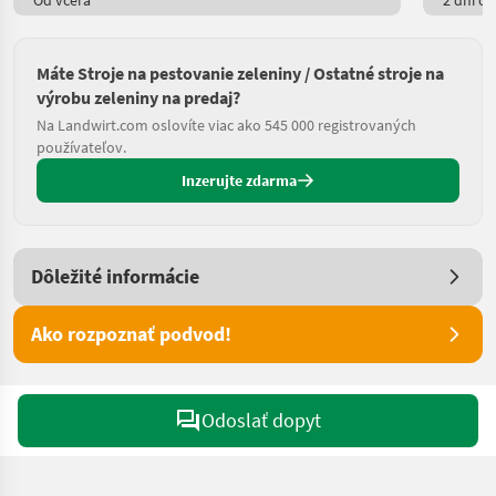
Od včera
2 dní on
Máte Stroje na pestovanie zeleniny / Ostatné stroje na
výrobu zeleniny na predaj?
Na Landwirt.com oslovíte viac ako 545 000 registrovaných
používateľov.
Inzerujte zdarma
Dôležité informácie
Ako rozpoznať podvod!
Odoslať dopyt