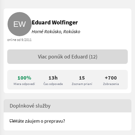
Eduard Wolfinger
Horné Rakúsko, Rakúsko
online od 9/2011
Viac ponúk od
Eduard
(12)
100%
13h
15
+700
Miera odpovedí
Čas odpovede
Zoznam prianí
Zobrazenia
Doplnkové služby
Máte záujem o prepravu?