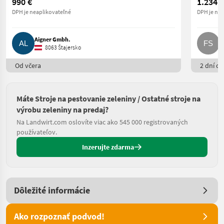
990 €
1.234 €
DPH je neaplikovateľné
DPH je nea
Aigner Gmbh.
F
8063 Štajersko
Od včera
2 dní on
Máte Stroje na pestovanie zeleniny / Ostatné stroje na
výrobu zeleniny na predaj?
Na Landwirt.com oslovíte viac ako 545 000 registrovaných
používateľov.
Inzerujte zdarma
Dôležité informácie
Ako rozpoznať podvod!