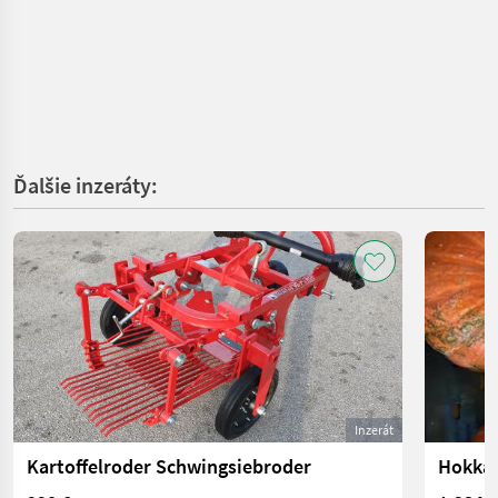
Ďalšie inzeráty:
Inzerát
Kartoffelroder Schwingsiebroder
Hokkai