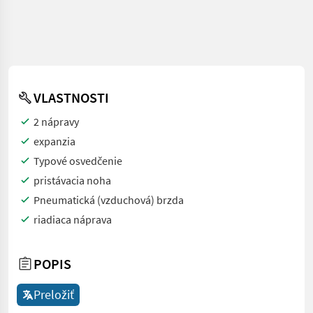
VLASTNOSTI
2 nápravy
expanzia
Typové osvedčenie
pristávacia noha
Pneumatická (vzduchová) brzda
riadiaca náprava
POPIS
Preložiť