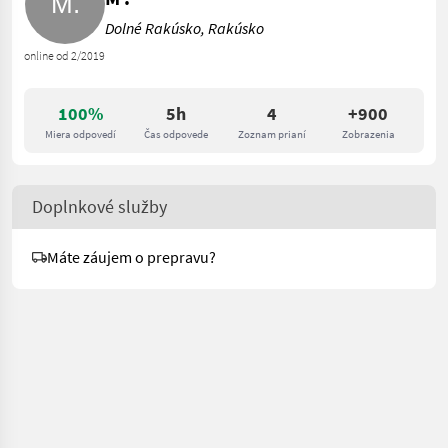
Dolné Rakúsko, Rakúsko
online od 2/2019
100%
5h
4
+900
Miera odpovedí
Čas odpovede
Zoznam prianí
Zobrazenia
Doplnkové služby
Máte záujem o prepravu?