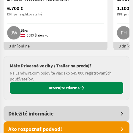
6.700 €
1.100 €
DPH je neaplikovateľné
DPH je nea
Jörg
F
8583 Štajersko
3 dní online
3 dní on
Máte Privesné vozíky / Trailer na predaj?
Na Landwirt.com oslovíte viac ako 545 000 registrovaných
používateľov.
Inzerujte zdarma
Dôležité informácie
Ako rozpoznať podvod!