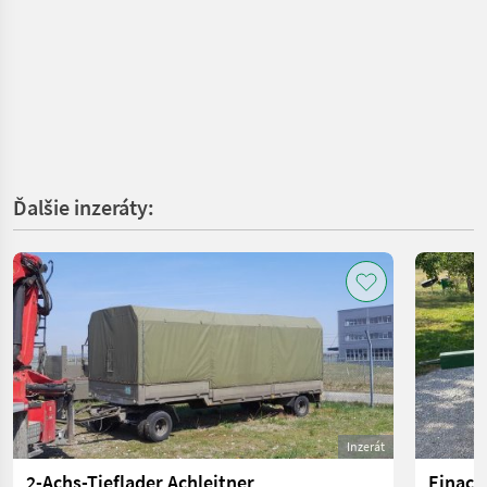
Ďalšie inzeráty:
Inzerát
2-Achs-Tieflader Achleitner
Einach