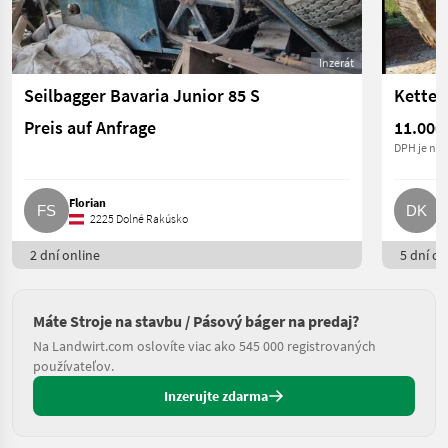
Inzerát
Seilbagger Bavaria Junior 85 S
Ketten
Preis auf Anfrage
11.000
DPH je nea
Florian
D
2225 Dolné Rakúsko
2 dní online
5 dní on
Máte Stroje na stavbu / Pásový báger na predaj?
Na Landwirt.com oslovíte viac ako 545 000 registrovaných
používateľov.
Inzerujte zdarma