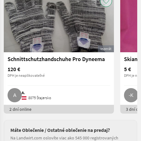
Inzerát
Schnittschutzhandschuhe Pro Dyneema
Skianz
120 €
5 €
DPH je neaplikovateľné
DPH je nea
A.
-
8075 Štajersko
2 dní online
3 dní on
Máte Oblečenie / Ostatné oblečenie na predaj?
Na Landwirt.com oslovíte viac ako 545 000 registrovaných