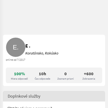
E .
Korutánsko, Rakúsko
online od 7/2017
100%
10h
0
+600
Miera odpovedí
Čas odpovede
Zoznam prianí
Zobrazenia
Doplnkové služby