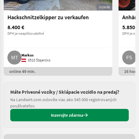
Inzerát
Hackschnitzelkipper zu verkaufen
8.400 €
5.850 €
DPH je neaplikovateľné
DPH je nea
Markus
F
8510 Štajersko
online 49 min.
16 hod. 
Máte Privesné vozíky / Sklápacie vozidlo na predaj?
Na Landwirt.com oslovíte viac ako 545 000 registrovaných
používateľov.
Inzerujte zdarma