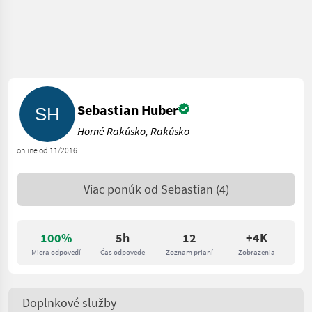
Sebastian Huber
Horné Rakúsko, Rakúsko
online od 11/2016
Viac ponúk od
Sebastian
(4)
100%
5h
12
+4K
Miera odpovedí
Čas odpovede
Zoznam prianí
Zobrazenia
Doplnkové služby