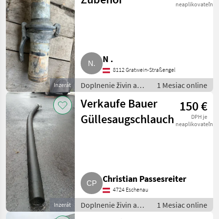
neaplikovateľné
N .
8112 Gratwein-Straßengel
Doplnenie živin a
1 Mesiac online
Inzerát
polievanie / Hadica
Verkaufe Bauer
150 €
na hnojivo
Güllesaugschlauch
DPH je
neaplikovateľné
Christian Passesreiter
4724 Eschenau
Doplnenie živin a
1 Mesiac online
Inzerát
polievanie / Hadica