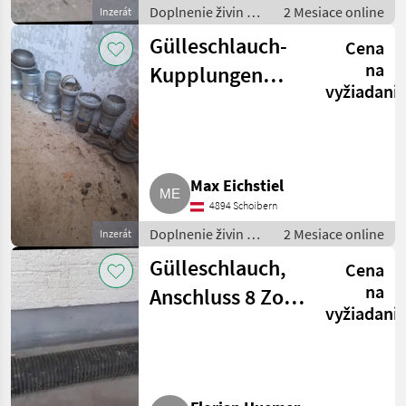
Doplnenie živin a
2 Mesiace online
Inzerát
polievanie / Hadica
Gülleschlauch-
Cena
na hnojivo
na
Kupplungen
vyžiadani
Italienisches
System
Max Eichstiel
4894 Schoibern
Doplnenie živin a
2 Mesiace online
Inzerát
polievanie / Hadica
Gülleschlauch,
Cena
na hnojivo
na
Anschluss 8 Zoll
vyžiadani
System Bauer