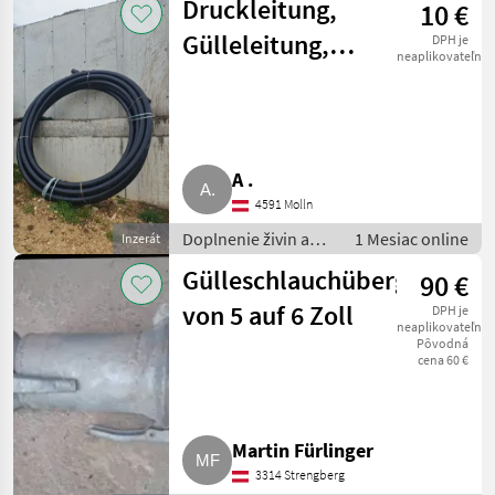
Druckleitung,
10 €
na hnojivo
Gülleleitung,
DPH je
neaplikovateľné
Trinkwasserleitung
PN 16 3"
A .
4591 Molln
Doplnenie živin a
1 Mesiac online
Inzerát
polievanie / Hadica
Gülleschlauchübergangsst
90 €
na hnojivo
von 5 auf 6 Zoll
DPH je
neaplikovateľné
Pôvodná
cena 60 €
Martin Fürlinger
3314 Strengberg