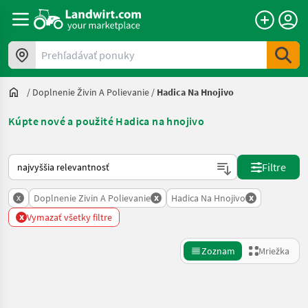
Prehľadávať ponuky
/
Doplnenie Živin A Polievanie
/
Hadica Na Hnojivo
Kúpte nové a použité Hadica na hnojivo
Takto sa vykonáva triedenie na Landwirt.com
Filtre
x
x
x
Doplnenie Zivin A Polievanie
Hadica Na Hnojivo
x
Vymazať všetky filtre
Zoznam
Mriežka