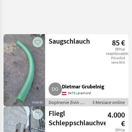
Saugschlauch
85 €
DPH je
neaplikovateľné
Pôvodná
cena 90 €
Dietmar Grubelnig
9473 Lavamünd
Doplnenie živin a
3 Mesiace online
Inzerát
polievanie / Hadica
Fliegl
4.000
na hnojivo
Schleppschlauchverteiler
€
DPH je