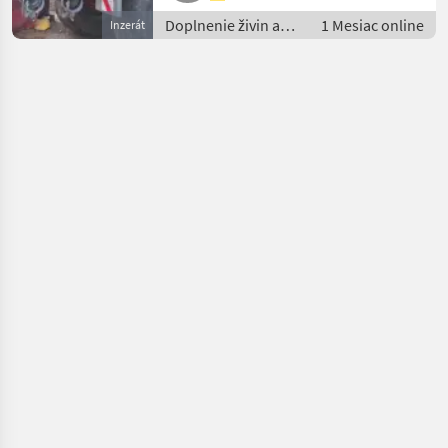
Doplnenie živin a
1 Mesiac online
Inzerát
polievanie / Hadica
na hnojivo