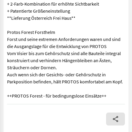
+ 2-Farb-Kombination für erhöhte Sichtbarkeit
+ Patentierte Größeneinstellung
**Lieferung Österreich Frei Haus**
Protos Forest Forsthelm
Forst und seine extremen Anforderungen waren und sind
die Ausgangslage für die Entwicklung von PROTOS
Vom Visier bis zum Gehörschutz sind alle Bauteile integral
konstruiert und verhindern Hängenbleiben an Ästen,
Sträuchern oder Dornen.
Auch wenn sich der Gesichts- oder Gehörschutz in
Parkposition befinden, hält PROTOS komfortabel am Kopf.
++PROTOS Forest - für bedingungslose Einsätze++
Protos Integral Forest EN397 +2026+ + Einzigartiges STEYR Des