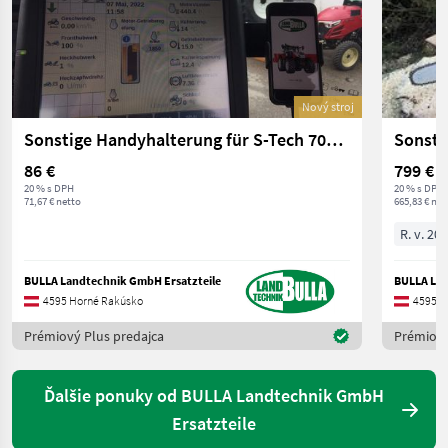
Nový stroj
Sonstige Handyhalterung für S-Tech 700 Monitor
Sonsti
86 €
799 €
20 % s DPH
20 % s DPH
71,67 € netto
665,83 € net
R. v. 20
BULLA Landtechnik GmbH Ersatzteile
BULLA Lan
4595 Horné Rakúsko
4595 H
Prémiový Plus predajca
Prémiový
Ďalšie ponuky od BULLA Landtechnik GmbH
Ersatzteile