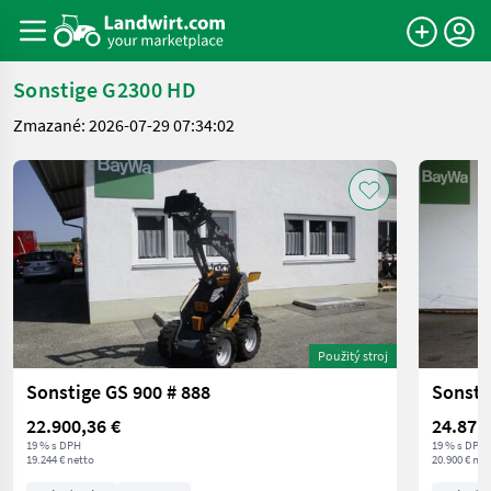
Sonstige G2300 HD
Zmazané: 2026-07-29 07:34:02
Použitý stroj
Sonstige GS 900 # 888
Sonsti
22.900,36 €
24.871
19 % s DPH
19 % s DPH
19.244 € netto
20.900 € net