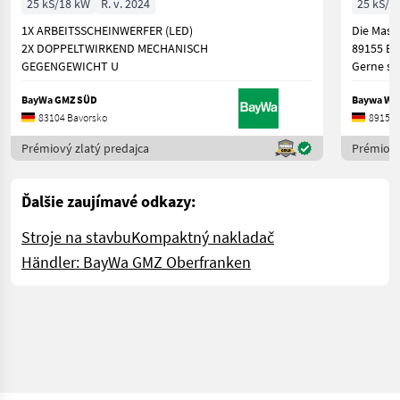
25 kS/18 kW
R. v. 2024
25 kS/1
1X ARBEITSSCHEINWERFER (LED)
Die Masc
2X DOPPELTWIRKEND MECHANISCH
89155 Er
GEGENGEWICHT U
Gerne st
BayWa GMZ SÜD
Baywa Wü
83104 Bavorsko
89155 
Prémiový zlatý predajca
Prémiový
Ďalšie zaujímavé odkazy:
Stroje na stavbu
Kompaktný nakladač
Händler: BayWa GMZ Oberfranken