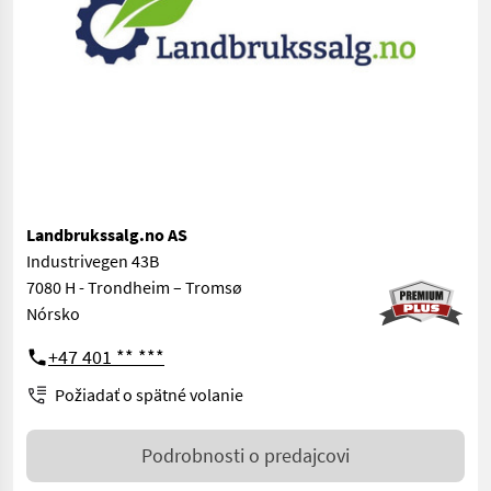
Landbrukssalg.no AS
Industrivegen 43B
7080 H - Trondheim – Tromsø
Nórsko
+47 401 ** ***
Požiadať o spätné volanie
Podrobnosti o predajcovi