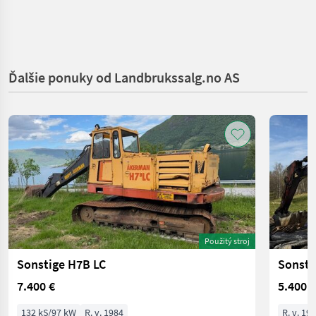
Ďalšie ponuky od Landbrukssalg.no AS
Použitý stroj
Sonstige H7B LC
Sonsti
7.400 €
5.400 €
132 kS/97 kW
R. v. 1984
R. v. 19