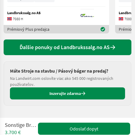
Landbrukssalg.no AS
Landbruks
7080 H
7080 H
Prémiový Plus predajca
Prémiový
Ďalšie ponuky od Landbrukssalg.no AS
Máte Stroje na stavbu / Pásový báger na predaj?
Na Landwirt.com oslovíte viac ako 545 000 registrovaných
používateľov.
Inzerujte zdarma
Sonstige Brøyt X20T
Odoslať dopyt
3.700 €