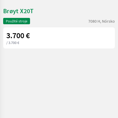
Brøyt X20T
7080 H, Nórsko
Použité stroje
3.700 €
/ 3.700 €