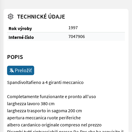
TECHNICKÉ ÚDAJE
1997
Rok výroby
7047906
Interné číslo
POPIS
Preložiť
Spandivoltafieno a 4 giranti meccanico
Completamente funzionante e pronto all'uso
larghezza lavoro 380 cm
larghezza trasporto in sagoma 200 cm
apertura meccanica ruote periferiche
albero cardanico originale compreso nel prezzo
Ricambi tutti rintracciabili presso Da.Ros che ha acquisito il