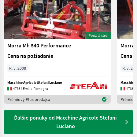
Použitý stroj
Morra Mh 540 Performance
Morra 
Cena na požiadanie
Cena n
R. v. 2008
R. v. 20
Macchine Agricole Stefani Luciano
Macchine A
47864 Emilia-Romagna
47864 
Prémiový Plus predajca
Prémiový
Ďalšie ponuky od Macchine Agricole Stefani
Luciano