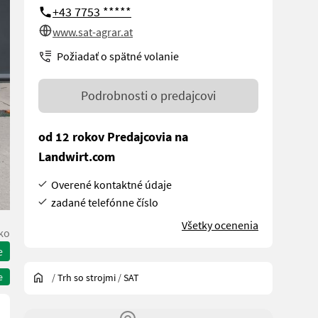
+43 7753 *****
www.sat-agrar.at
Požiadať o spätné volanie
Podrobnosti o predajcovi
od 12 rokov Predajcovia na
Landwirt.com
Overené kontaktné údaje
zadané telefónne číslo
Všetky ocenenia
ko
e
e
/
Trh so strojmi
/
SAT