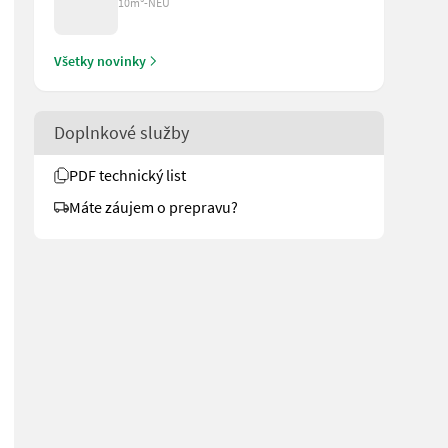
10m³-NEU
Všetky novinky
Doplnkové služby
PDF technický list
Máte záujem o prepravu?
istung 11 KW Siemens - Volumen 600 Liter - Durchmesser 1200 mm - 