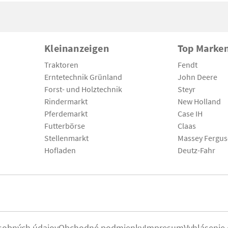
Kleinanzeigen
Top Marke
Traktoren
Fendt
Erntetechnik Grünland
John Deere
Forst- und Holztechnik
Steyr
Rindermarkt
New Holland
Pferdemarkt
Case IH
Futterbörse
Claas
Stellenmarkt
Massey Fergu
Hofladen
Deutz-Fahr
sobných údajov
Obchodné podmienky
Impresum
Vyhlásenie