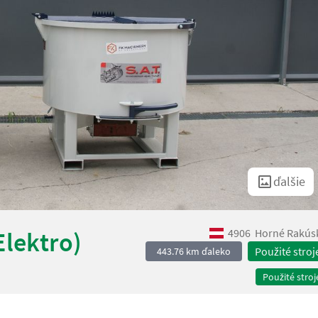
ďalšie
4906
Horné Rakús
Elektro)
Použité stroj
443.76 km ďaleko
Použité stroj