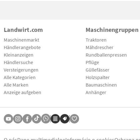
Landwirt.com
Maschinengruppen
Maschinenmarkt
Traktoren
Händlerangebote
Mähdrescher
Kleinanzeigen
Rundballenpressen
Händlersuche
Pflüge
Versteigerungen
Güllefässer
Alle Kategorien
Holzspalter
Alle Marken
Baumaschinen
Anzeige aufgeben
Anhänger
O nás
Dane multimedialne
Informácie o cookies
Ochrana o