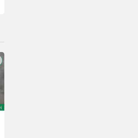
oj
SAT Kehrschaufel 1,60m -NEU
2.880 €
20 % s DPH