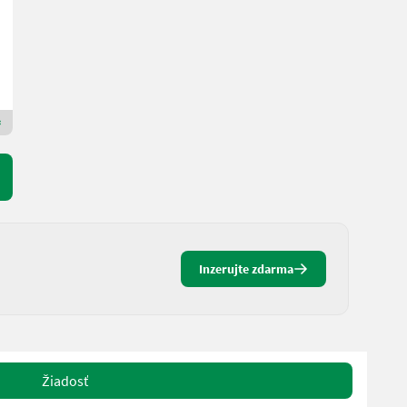
2.400 € netto
160 cm
Sensenberger Agrar-Technik
4906 Horné Rakúsko
Prémiový zlatý predajca
Inzerujte zdarma
Žiadosť