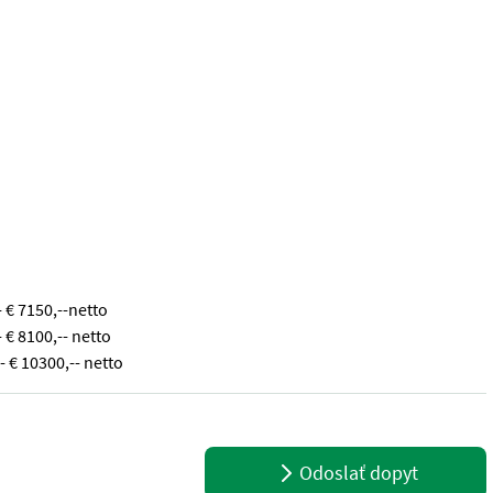
 € 7150,--netto
€ 8100,-- netto
 € 10300,-- netto
chter Materialien. - Elektroantrieb - Soft Start System - Motorle
Odoslať dopyt