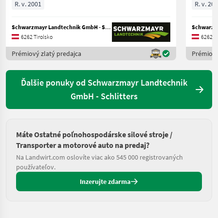
R. v. 2001
R. v. 20
Schwarzmayr Landtechnik GmbH - Schlitters
6262 Tirolsko
6262 Ti
Prémiový zlatý predajca
Prémiový
Ďalšie ponuky od Schwarzmayr Landtechnik
GmbH - Schlitters
Máte Ostatné poľnohospodárske silové stroje /
Transporter a motorové auto na predaj?
Na Landwirt.com oslovíte viac ako 545 000 registrovaných
používateľov.
Inzerujte zdarma