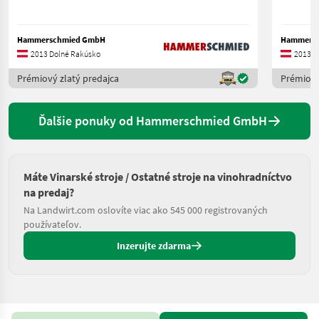
Hammerschmied GmbH
Hammers
2013 Dolné Rakúsko
2013 D
Prémiový zlatý predajca
Prémiový
Ďalšie ponuky od Hammerschmied GmbH
Máte Vinarské stroje / Ostatné stroje na vinohradníctvo
na predaj?
Na Landwirt.com oslovíte viac ako 545 000 registrovaných
používateľov.
Inzerujte zdarma