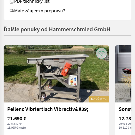
PDF technický list
Máte záujem o prepravu?
Ďalšie ponuky od Hammerschmied GmbH
Nový stroj
Pellenc Vibriertisch Vibractiv&#39;
Sonsti
21.690 €
12.732
20 % s DPH
20 % s DPH
18.075 € netto
10.610 € net