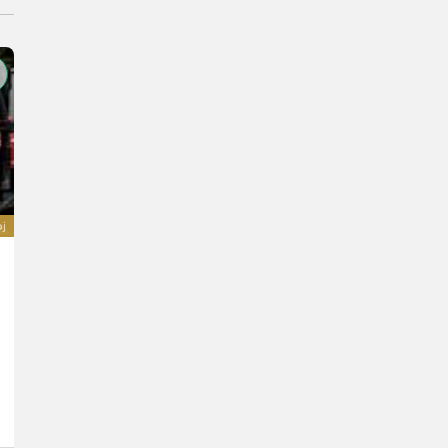
oj
MTM Forest 11T mit 7100 Kran
Cena na požiadanie
R. v. 2026
218 cm
Maschinen Mauritz GesmbH
4190 Horné Rakúsko