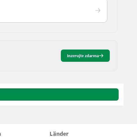
Inzerujte zdarma
n
Länder