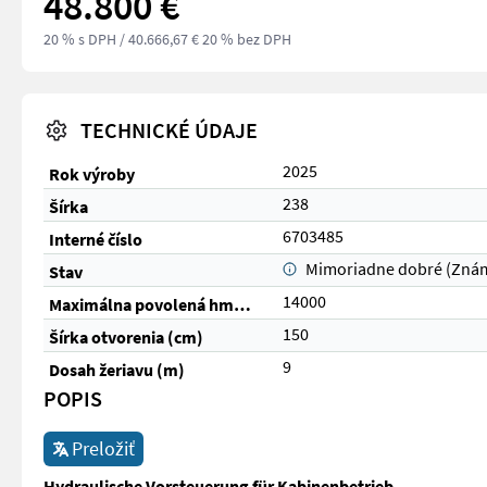
48.800 €
20 % s DPH
/ 40.666,67 € 20 % bez DPH
TECHNICKÉ ÚDAJE
2025
Rok výroby
238
Šírka
6703485
Interné číslo
Mimoriadne dobré (Zná
Stav
14000
Maximálna povolená hmotnosť (kg)
150
Šírka otvorenia (cm)
9
Dosah žeriavu (m)
POPIS
Preložiť
Hydraulische Vorsteuerung für Kabinenbetrieb