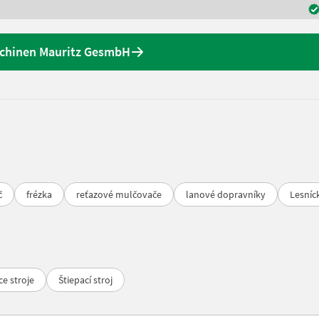
schinen Mauritz GesmbH
č
frézka
reťazové mulčovače
lanové dopravníky
Lesníc
ce stroje
Štiepací stroj