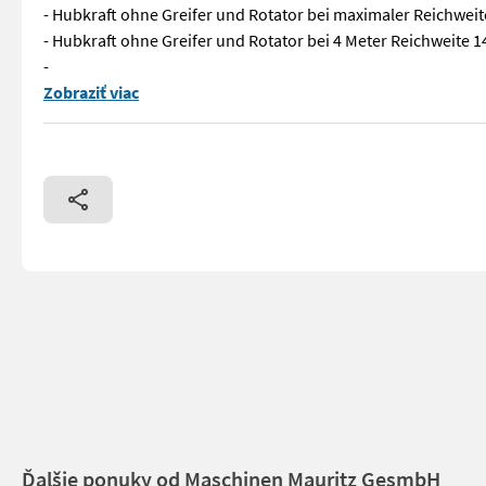
- Hubkraft ohne Greifer und Rotator bei maximaler Reichweit
- Hubkraft ohne Greifer und Rotator bei 4 Meter Reichweite 
-
MTM 14T -14 Tonnen Gesamtgewicht - Doppelrohrrahmen 2x (200
Zobraziť viac
Ďalšie ponuky od Maschinen Mauritz GesmbH