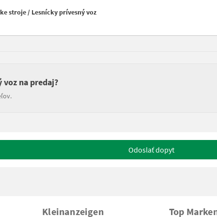
e stroje / Lesnícky prívesný voz
ý voz na predaj?
ľov.
Odoslať dopyt
Kleinanzeigen
Top Marke