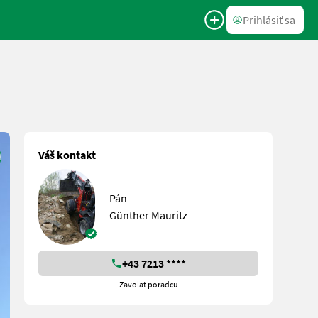
Prihlásiť sa
Váš kontakt
Pán
Günther Mauritz
+43 7213 ****
Zavolať poradcu