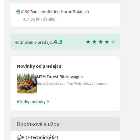
4190 Bad Leonfelden Horné Rakúsko
454.05 km ďaleko
4.3
Hodnotenie predajcu
Novinky od predajcu
MTM Forest Rückewagen
Beste Qualität zum Top Preis. Jetzt anfragen.
Všetky novinky
Doplnkové služby
PDF technický list