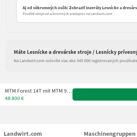
Aj od súkromných osôb: Zobraziť inzeráty Lesnícke a drevársk
Použité stroje od súkromných predajcov na Landwirt.com
Máte Lesnícke a drevárske stroje / Lesnícky prívesn
Na Landwirt.com oslovíte viac ako 545 000 registrovaných používate
MTM Forest 14T mit MTM 9000 Kran
48.800 €
Landwirt.com
Maschinengruppen