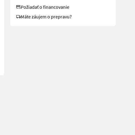
Požiadať o financovanie
Máte záujem o prepravu?
raulische Bremse auf beiden Achsen - Untenanhängung mit Scharmüll