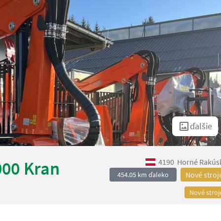
ďalšie
4190
Horné Rakús
000 Kran
Nové stroj
454.05 km ďaleko
Nové stroj