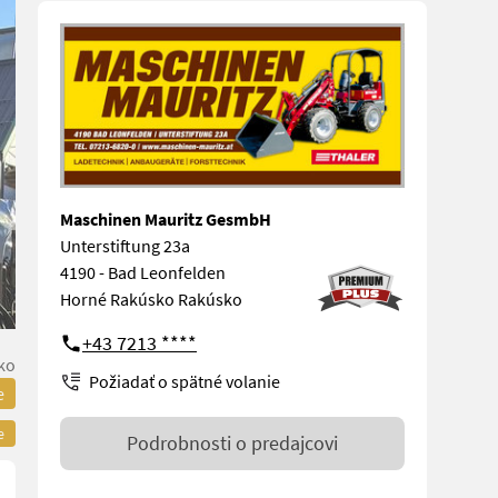
Maschinen Mauritz GesmbH
Unterstiftung 23a
4190 - Bad Leonfelden
Horné Rakúsko Rakúsko
+43 7213 ****
ko
Požiadať o spätné volanie
e
e
Podrobnosti o predajcovi