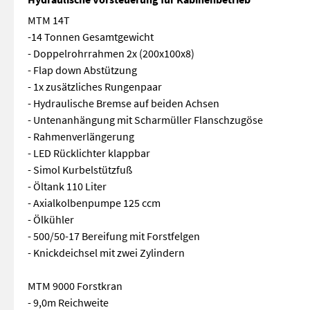
MTM 14T
-14 Tonnen Gesamtgewicht
- Doppelrohrrahmen 2x (200x100x8)
- Flap down Abstützung
- 1x zusätzliches Rungenpaar
- Hydraulische Bremse auf beiden Achsen
- Untenanhängung mit Scharmüller Flanschzugöse
- Rahmenverlängerung
- LED Rücklichter klappbar
- Simol Kurbelstützfuß
- Öltank 110 Liter
- Axialkolbenpumpe 125 ccm
- Ölkühler
- 500/50-17 Bereifung mit Forstfelgen
- Knickdeichsel mit zwei Zylindern
MTM 9000 Forstkran
- 9,0m Reichweite