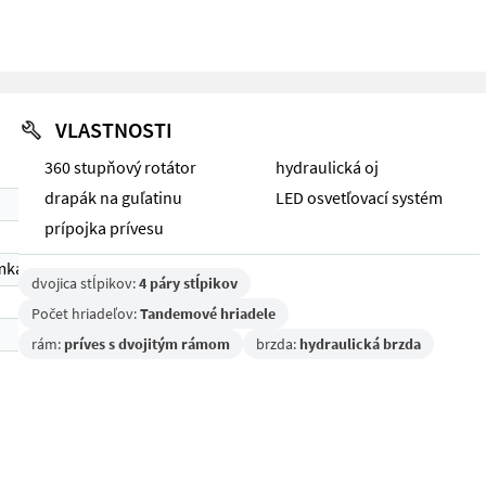
VLASTNOSTI
360 stupňový rotátor
hydraulická oj
drapák na guľatinu
LED osvetľovací systém
prípojka prívesu
mka 1)
dvojica stĺpikov:
4 páry stĺpikov
Počet hriadeľov:
Tandemové hriadele
rám:
príves s dvojitým rámom
brzda:
hydraulická brzda