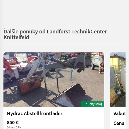
Ďalšie ponuky od Landforst TechnikCenter
Knittelfeld
Použitý stroj
Hydrac Abstellfrontlader
Vakute
850 €
Cena n
20 % s DPH