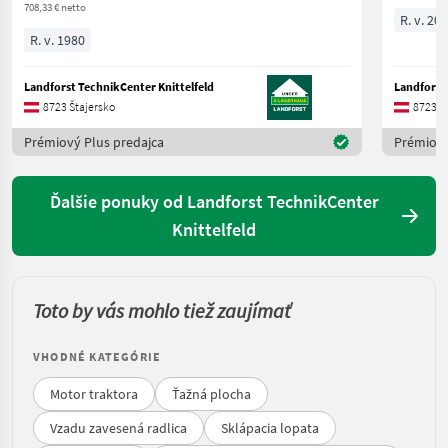
708,33 € netto
R. v. 20
R. v. 1980
Landforst TechnikCenter Knittelfeld
Landforst
8723 Štajersko
8723 Š
Prémiový Plus predajca
Prémiový
Ďalšie ponuky od Landforst TechnikCenter
Knittelfeld
Toto by vás mohlo tiež zaujímať
VHODNÉ KATEGÓRIE
Motor traktora
Ťažná plocha
Vzadu zavesená radlica
Sklápacia lopata