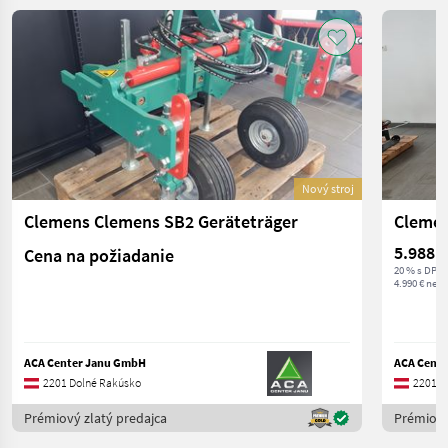
Nový stroj
Clemens Clemens SB2 Geräteträger
Clemen
5.988 €
Cena na požiadanie
20 % s DPH
4.990 € nett
ACA Center Janu GmbH
ACA Cent
2201 Dolné Rakúsko
2201 D
Prémiový zlatý predajca
Prémiový