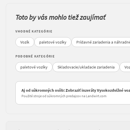
Toto by vás mohlo tiež zaujímať
VHODNÉ KATEGÓRIE
Vozík
paletové vozíky
Prídavné zariadenia a náhradné
PODOBNÉ KATEGÓRIE
paletové vozíky
Skladovacie/ukladacie zariadenia
Voz
Aj od súkromných osôb: Zobraziť inzeráty Vysokozdvižné vozí
Použité stroje od súkromných predajcov na Landwirt.com