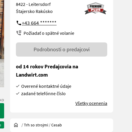
8422 - Leitersdorf
Štajersko Rakúsko
+43 664 *******
Požiadať o spätné volanie
Podrobnosti o predajcovi
od 14 rokov Predajcovia na
Landwirt.com
Overené kontaktné údaje
zadané telefónne číslo
ko
Všetky ocenenia
/
Trh so strojmi
/
Cesab
e