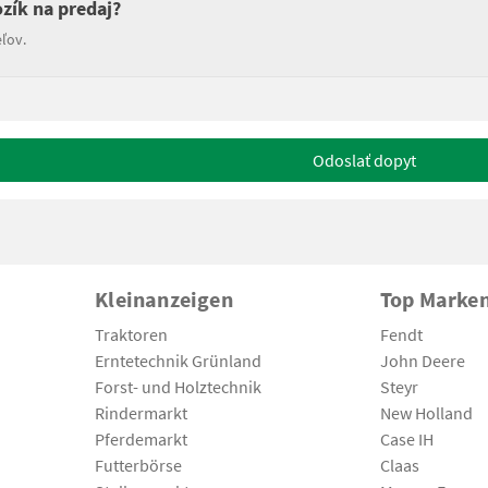
zík na predaj?
ľov.
Odoslať dopyt
Kleinanzeigen
Top Marke
Traktoren
Fendt
Erntetechnik Grünland
John Deere
Forst- und Holztechnik
Steyr
Rindermarkt
New Holland
Pferdemarkt
Case IH
Futterbörse
Claas