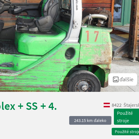
ďalšie
lex + SS + 4.
8422
Štajers
Použité
stroje
243.15 km ďaleko
Použité stroj