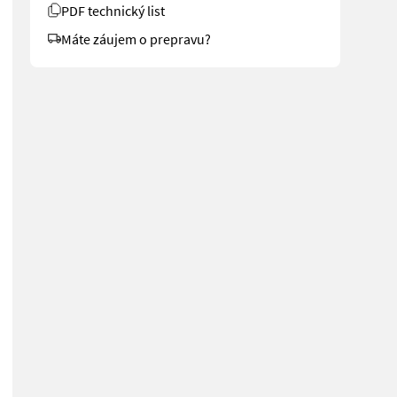
PDF technický list
Máte záujem o prepravu?
eter Bauhöhe 4,60 Meter Hubhöhe - Triplexfreihubmast - Seitenschieb