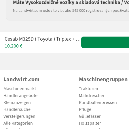
Máte Vysokozdvižné vozíky a skladová technika / Vo
Na Landwirt.com oslovíte viac ako 545 000 registrovaných používate
Cesab M325D ( Toyota ) Triplex + SS + 4. Kreis
10.200 €
Landwirt.com
Maschinengruppen
Maschinenmarkt
Traktoren
Händlerangebote
Mähdrescher
Kleinanzeigen
Rundballenpressen
Händlersuche
Pflüge
Versteigerungen
Güllefässer
Alle Kategorien
Holzspalter