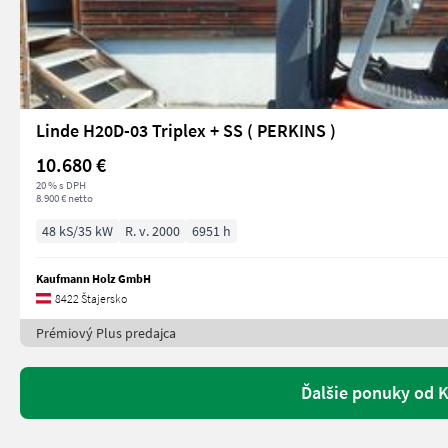
Linde H20D-03 Triplex + SS ( PERKINS )
10.680 €
20 % s DPH
8.900 € netto
48 kS/35 kW
R. v. 2000
6951 h
Kaufmann Holz GmbH
8422 Štajersko
Prémiový Plus predajca
Ďalšie ponuky od