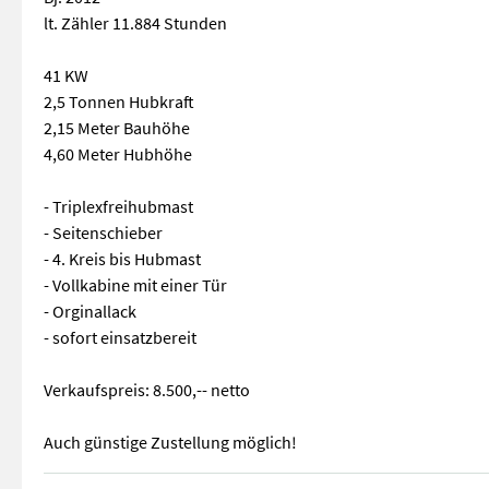
lt. Zähler 11.884 Stunden
41 KW
2,5 Tonnen Hubkraft
2,15 Meter Bauhöhe
4,60 Meter Hubhöhe
- Triplexfreihubmast
- Seitenschieber
- 4. Kreis bis Hubmast
- Vollkabine mit einer Tür
- Orginallack
- sofort einsatzbereit
Verkaufspreis: 8.500,-- netto
Auch günstige Zustellung möglich!
Dieselstapler CESAB M325D ( Toyoto Motor + Toyota Technik ) B