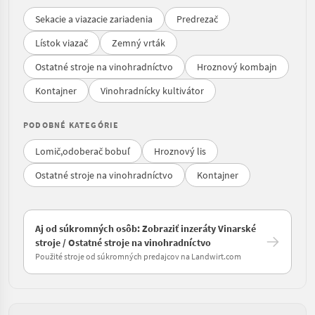
Sekacie a viazacie zariadenia
Predrezač
Lístok viazač
Zemný vrták
Ostatné stroje na vinohradníctvo
Hroznový kombajn
Kontajner
Vinohradnícky kultivátor
PODOBNÉ KATEGÓRIE
Lomič,odoberač bobuľ
Hroznový lis
Ostatné stroje na vinohradníctvo
Kontajner
Aj od súkromných osôb: Zobraziť inzeráty Vinarské
stroje / Ostatné stroje na vinohradníctvo
Použité stroje od súkromných predajcov na Landwirt.com