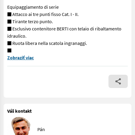
Equipaggiamento di serie
■ Attacco ai tre punti fisso Cat. I - II.
■ Tirante terzo punto.
■ Esclusivo contenitore BERTI con telaio di ribaltamento
idraulico.
■ Ruota libera nella scatola ingranaggi.
■
Trinciatrice idonea per la triturazione ed il recupero dei resid
Zobraziť viac
Váš kontakt
Pán