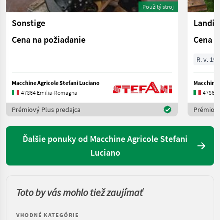
Použitý stroj
Sonstige
Landin
Cena na požiadanie
Cena n
R. v. 19
Macchine Agricole Stefani Luciano
Macchine A
47864 Emilia-Romagna
47864 
Prémiový Plus predajca
Prémiový
Ďalšie ponuky od Macchine Agricole Stefani
Luciano
Toto by vás mohlo tiež zaujímať
VHODNÉ KATEGÓRIE