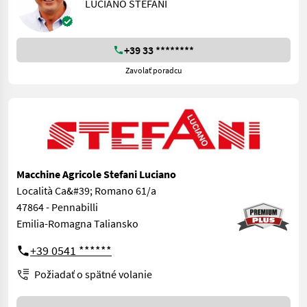
LUCIANO STEFANI
+39 33 ********
Zavolať poradcu
Macchine Agricole Stefani Luciano
Località Ca&#39; Romano 61/a
47864 - Pennabilli
Emilia-Romagna Taliansko
+39 0541 ******
Požiadať o spätné volanie