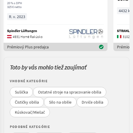
20 % s DPH
325 € netto
4432 kS
R. v. 2023
Spindler Lüftungen
STRAHL S.
4931 Horné Rakúsko
31020 
Prémiový Plus predajca
Prémiový
Toto by vás mohlo tiež zaujímať
VHODNÉ KATEGÓRIE
Sušička
Ostatné stroje na spracovanie obilia
Čističky obilia
Silo na obilie
Drviče obilia
Kúskovač/Miešač
PODOBNÉ KATEGÓRIE