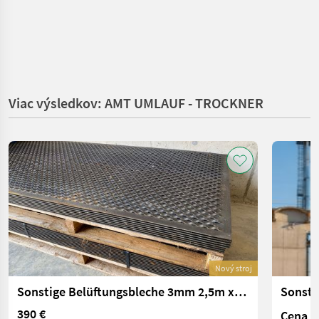
Viac výsledkov: AMT UMLAUF - TROCKNER
Nový stroj
Sonstige Belüftungsbleche 3mm 2,5m x 1,25m
Sonsti
390 €
Cena n