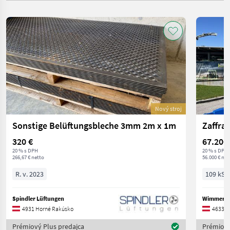
Nový stroj
Sonstige Belüftungsbleche 3mm 2m x 1m
320 €
67.200
20 % s DPH
20 % s DPH
266,67 € netto
56.000 € net
R. v. 2023
109 kS/
Spindler Lüftungen
Wimmer 
4931 Horné Rakúsko
4633 H
Prémiový Plus predajca
Prémiový