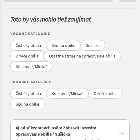
Toto by vás mohlo tiež zaujímať
VHODNÉ KATEGÓRIE
Čističky obilia
Silo na obilie
Sušička
Drviče obilia
Ostatné stroje na spracovanie obilia
Kúskovač/Miešač
PODOBNÉ KATEGÓRIE
Čističky obilia
Kúskovač/Miešač
Drviče obilia
Silo na obilie
Aj od súkromných osôb: Zobraziť inzeráty
Spracovanie obilia / Sušička