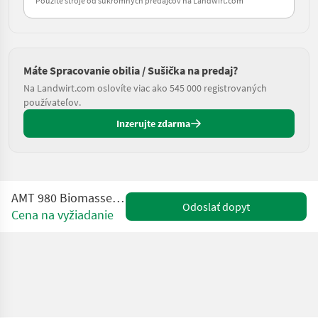
Použité stroje od súkromných predajcov na Landwirt.com
Máte Spracovanie obilia / Sušička na predaj?
Na Landwirt.com oslovíte viac ako 545 000 registrovaných
používateľov.
Inzerujte zdarma
AMT 980 Biomasse Heißlufterzeuger
Odoslať dopyt
Cena na vyžiadanie