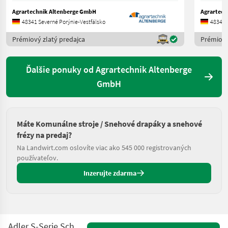
Agrartechnik Altenberge GmbH
Agrartech
48341 Severné Porýnie-Vestfálsko
48341 
Prémiový zlatý predajca
Prémiový
Ďalšie ponuky od Agrartechnik Altenberge
GmbH
Máte Komunálne stroje / Snehové drapáky a snehové
frézy na predaj?
Na Landwirt.com oslovíte viac ako 545 000 registrovaných
používateľov.
Inzerujte zdarma
Adler S-Serie Schneeschild 240cm