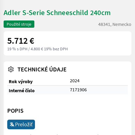
Adler S-Serie Schneeschild 240cm
48341, Nemecko
Použité stroje
5.712 €
19 % s DPH
/ 4.800 € 19% bez DPH
TECHNICKÉ ÚDAJE
2024
Rok výroby
7171906
Interné číslo
POPIS
Preložiť