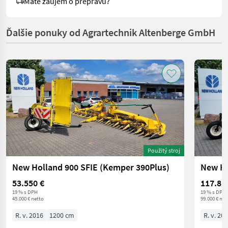
Máte záujem o prepravu?
Ďalšie ponuky od Agrartechnik Altenberge GmbH
Použitý stroj
New Holland 900 SFIE (Kemper 390Plus)
New Ho
53.550 €
117.81
19 % s DPH
19 % s DPH
45.000 € netto
99.000 € net
R. v. 2016
1200 cm
R. v. 20