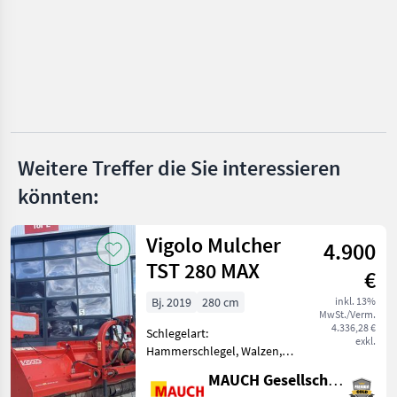
Grimme
Ferrari
AVR
Cramer
Weitere Treffer die Sie interessieren
Unia
könnten:
Alle 12
anzeigen
Vigolo Mulcher
4.900
MARKTPLATZ
TST 280 MAX
€
Marktplatz
Händlerangebote
Kleinanzeigen
Bj. 2019
280 cm
inkl. 13%
MwSt./Verm.
4.336,28 €
Schlegelart:
exkl.
Hammerschlegel, Walzen,
Freilauf im Getriebe,
MAUCH Gesellschaft m.b.H. & Co.KG
Bodenstützwalze