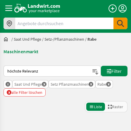
Angebote durchsuchen
/
Saat Und Pflege
/
Setz-/Pflanzmaschinen
/
Rabe
Maschinenmarkt
So wird auf Landwirt.com sortiert
Filter
x
x
x
x
Saat Und Pflege
Setz Pflanzmaschinen
Rabe
x
alle Filter löschen
Liste
Raster