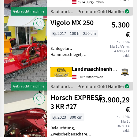
Ausstattung: - Gelenkwelle
5274 Burgkirchen
- Stützwalze -
Saat und
Premium Gold Händler
Gebrauchtmaschine
Dreipunktanbau -
Pflege /
Vigolo MX 250
Heckanbau - doppeltes
5.300
Vigolo
Gehäu
€
Bj. 2017
100 h
250 cm
inkl. 13%
MwSt./Verm.
Schlegelart:
4.690,27 €
Hammerschlegel,
exkl.
Freilaufgelenkwelle, hydr.
Seitenverschub, Walzen,
Landmaschinenhandel Ouschan Anton
Freilauf im Getriebe,
9102 Mittertrixen
Kettenschutz, seitliche
Kufen, Bodenstützwalze
Saat und
Premium Gold Händler
Gebrauchtmaschine
Vigolo MX 250 - Vigo
Pflege /
Horsch EXPRESS
43.900,29
Vigolo
3 KR #27
€
Bj. 2023
300 cm
inkl. 19%
MwSt
36.891 €
Beleuchtung,
exkl.
Zweischeibenschare