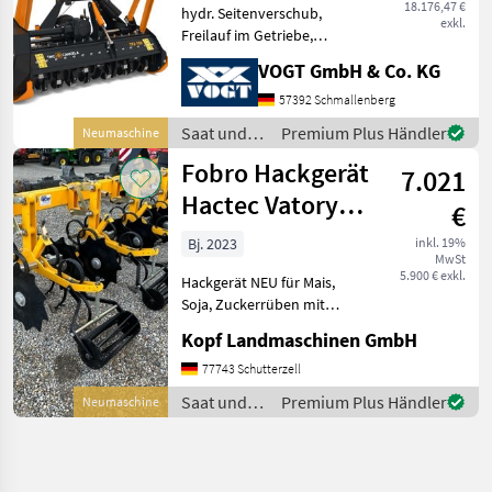
18.176,47 €
hydr. Seitenverschub,
exkl.
Freilauf im Getriebe,
Kettenschutz, seitliche
VOGT GmbH & Co. KG
Kufen VOGT Profitechnik –
Ihr Generalimporteur für
57392 Schmallenberg
TMC CANCELA in
Saat und
Premium Plus Händler
Neumaschine
Deutschland & Österreich =
Pflege /
Fobro Hackgerät
Gro
7.021
TMC
Cancela
Hactec Vatory
€
NEU 4 / 5 / 6 / 7
Bj. 2023
inkl. 19%
MwSt
5.900 € exkl.
Hackgerät NEU für Mais,
Soja, Zuckerrüben mit
Schutzscheiben NEU (Int.
Kopf Landmaschinen GmbH
Nr. 13576) 4-reihig, 5-reihig,
6-reihig, und 7-reihig
77743 Schutterzell
möglich Elemente
Saat und
Premium Plus Händler
Neumaschine
Parallelogramm, jedes
Pflege /
Fobro