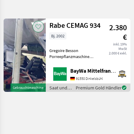
Suche
verfeinern
Rabe CEMAG 934
2.380
Kategorie
Land
Filter
4
€
Bj. 2002
1
inkl. 19%
AKTUELLER
Zurücksetzen
Ergebnisse
MwSt
Gregoire Besson
PFAD
2.000 € exkl.
anzeigen
Porreepflanzmaschine
Landtechnik
CEMAG 934-33 reihige
RiemenpflanzmaschineDreipunktanbauDach/P
Saat
BayWa Mittelfranken
Und
2004 Saat und Pflege
Pflege
91550 Dinkelsbühl
Setz-/Pflanzmaschinen
Setz
Saat und
Premium Gold Händler
Gebrauchtmaschine
Pflanzmaschinen
Pflege /
Rabe
Rabe
KATEGORIE
WÄHLEN
Rabe